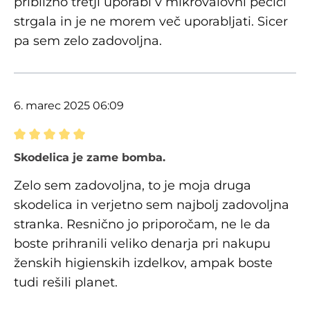
približno tretji uporabi v mikrovalovni pečici
strgala in je ne morem več uporabljati. Sicer
pa sem zelo zadovoljna.
6. marec 2025 06:09
Ocena z oceno 5 od 5 zvezdic
Skodelica je zame bomba.
Zelo sem zadovoljna, to je moja druga
skodelica in verjetno sem najbolj zadovoljna
stranka. Resnično jo priporočam, ne le da
boste prihranili veliko denarja pri nakupu
ženskih higienskih izdelkov, ampak boste
tudi rešili planet.