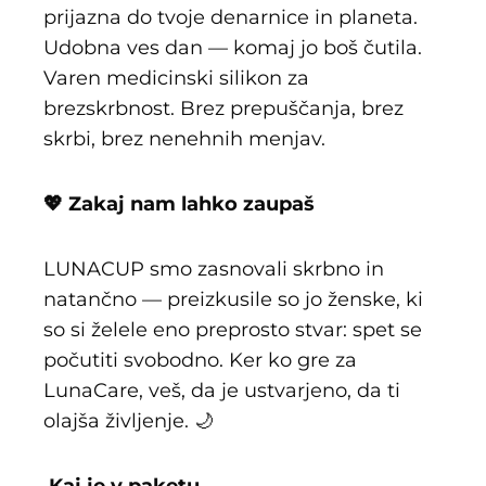
prijazna do tvoje denarnice in planeta.
Udobna ves dan — komaj jo boš čutila.
Varen medicinski silikon za
brezskrbnost. Brez prepuščanja, brez
skrbi, brez nenehnih menjav.
💖 Zakaj nam lahko zaupaš
LUNACUP smo zasnovali skrbno in
natančno — preizkusile so jo ženske, ki
so si želele eno preprosto stvar: spet se
počutiti svobodno. Ker ko gre za
LunaCare, veš, da je ustvarjeno, da ti
olajša življenje. 🌙
Kaj je v paketu