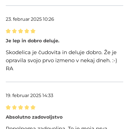
23. februar 2025 10:26
Ocena z oceno 5 od 5 zvezdic
Je lep in dobro deluje.
Skodelica je čudovita in deluje dobro. Že je
opravila svojo prvo izmeno v nekaj dneh. :-)
RA
19. februar 2025 14:33
Ocena z oceno 5 od 5 zvezdic
Absolutno zadovoljstvo
Popolnoma zadovoljna. To je moja prva