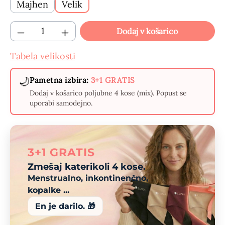
Majhen
Velik
Količina izdelka: Vnesite želeno količino 
Dodaj v košarico
Tabela velikosti
🌙
Pametna izbira:
3+1 GRATIS
Dodaj v košarico poljubne 4 kose (mix). Popust se
uporabi samodejno.
3+1 GRATIS
Zmešaj katerikoli 4 kose.
Menstrualno, inkontinenčno,
kopalke ...
En je darilo. 🎁