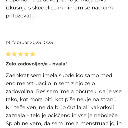
izkušnja s skodelico in nimam se nad čim
pritoževati.
19. februar 2025 10:25
Ocena z oceno 5 od 5 zvezdic
Zelo zadovoljen/a - hvala!
Zaenkrat sem imela skodelico samo med
eno menstruacijo in sem z njo zelo
zadovoljna. Res sem imela občutek, da je vse
tako, kot mora biti, kot piše nekje na strani.
Kri teče ven, ne da bi jo čutila ali kakorkoli
zaznala – telo je očiščeno in vse je neboleče.
Sploh ne vem, da sem imela menstruacijo, in