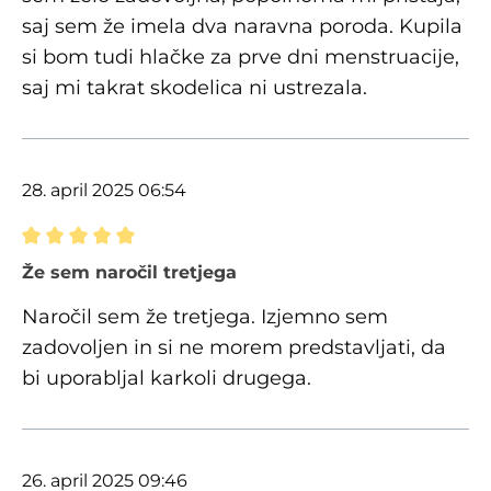
saj sem že imela dva naravna poroda. Kupila
si bom tudi hlačke za prve dni menstruacije,
saj mi takrat skodelica ni ustrezala.
28. april 2025 06:54
Ocena z oceno 5 od 5 zvezdic
Že sem naročil tretjega
Naročil sem že tretjega. Izjemno sem
zadovoljen in si ne morem predstavljati, da
bi uporabljal karkoli drugega.
26. april 2025 09:46