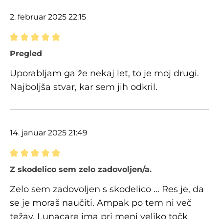
2. februar 2025 22:15
Ocena z oceno 5 od 5 zvezdic
Pregled
Uporabljam ga že nekaj let, to je moj drugi.
Najboljša stvar, kar sem jih odkril.
14. januar 2025 21:49
Ocena z oceno 5 od 5 zvezdic
Z skodelico sem zelo zadovoljen/a.
Zelo sem zadovoljen s skodelico ... Res je, da
se je moraš naučiti. Ampak po tem ni več
težav. Lunacare ima pri meni veliko točk