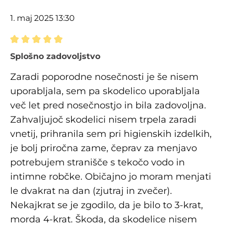
1. maj 2025 13:30
Ocena z oceno 5 od 5 zvezdic
Splošno zadovoljstvo
Zaradi poporodne nosečnosti je še nisem
uporabljala, sem pa skodelico uporabljala
več let pred nosečnostjo in bila zadovoljna.
Zahvaljujoč skodelici nisem trpela zaradi
vnetij, prihranila sem pri higienskih izdelkih,
je bolj priročna zame, čeprav za menjavo
potrebujem stranišče s tekočo vodo in
intimne robčke. Običajno jo moram menjati
le dvakrat na dan (zjutraj in zvečer).
Nekajkrat se je zgodilo, da je bilo to 3-krat,
morda 4-krat. Škoda, da skodelice nisem