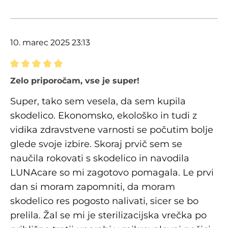
10. marec 2025 23:13
Ocena z oceno 5 od 5 zvezdic
Zelo priporočam, vse je super!
Super, tako sem vesela, da sem kupila
skodelico. Ekonomsko, ekološko in tudi z
vidika zdravstvene varnosti se počutim bolje
glede svoje izbire. Skoraj prvič sem se
naučila rokovati s skodelico in navodila
LUNAcare so mi zagotovo pomagala. Le prvi
dan si moram zapomniti, da moram
skodelico res pogosto nalivati, sicer se bo
prelila. Žal se mi je sterilizacijska vrečka po