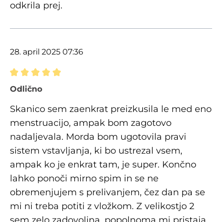
odkrila prej.
28. april 2025 07:36
Ocena z oceno 5 od 5 zvezdic
Odlično
Skanico sem zaenkrat preizkusila le med eno
menstruacijo, ampak bom zagotovo
nadaljevala. Morda bom ugotovila pravi
sistem vstavljanja, ki bo ustrezal vsem,
ampak ko je enkrat tam, je super. Končno
lahko ponoči mirno spim in se ne
obremenjujem s prelivanjem, čez dan pa se
mi ni treba potiti z vložkom. Z velikostjo 2
sem zelo zadovoljna, popolnoma mi pristaja,