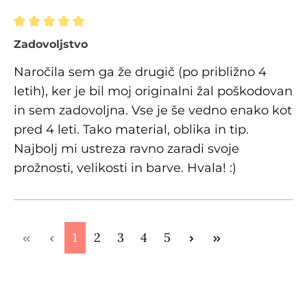
Ocena z oceno 5 od 5 zvezdic
Zadovoljstvo
Naročila sem ga že drugič (po približno 4
letih), ker je bil moj originalni žal poškodovan
in sem zadovoljna. Vse je še vedno enako kot
pred 4 leti. Tako material, oblika in tip.
Najbolj mi ustreza ravno zaradi svoje
prožnosti, velikosti in barve. Hvala! :)
Stran
Stran
Stran
Stran
Stran
1
2
3
4
5