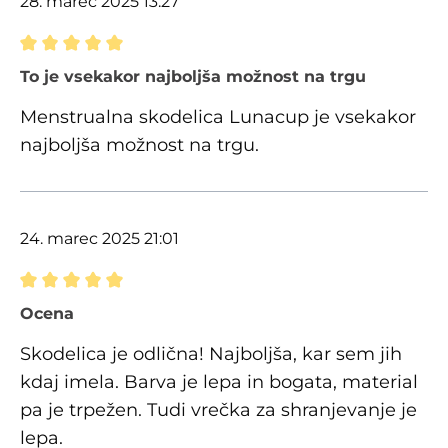
28. marec 2025 13:27
Ocena z oceno 5 od 5 zvezdic
To je vsekakor najboljša možnost na trgu
Menstrualna skodelica Lunacup je vsekakor
najboljša možnost na trgu.
24. marec 2025 21:01
Ocena z oceno 5 od 5 zvezdic
Ocena
Skodelica je odlična! Najboljša, kar sem jih
kdaj imela. Barva je lepa in bogata, material
pa je trpežen. Tudi vrečka za shranjevanje je
lepa.