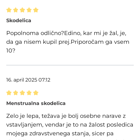
Ocena z oceno 5 od 5 zvezdic
Skodelica
Popolnoma odlično?Edino, kar mi je žal, je,
da ga nisem kupil prej.Priporočam ga vsem
10?
16. april 2025 07:12
Ocena z oceno 5 od 5 zvezdic
Menstrualna skodelica
Zelo je lepa, težava je bolj osebne narave z
vstavljanjem, vendar je to na žalost posledica
mojega zdravstvenega stanja, sicer pa