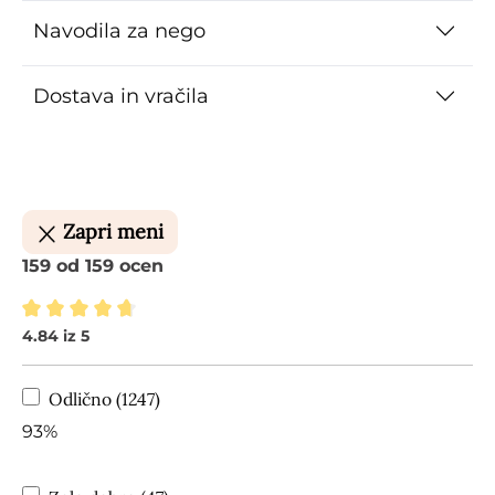
Navodila za nego
Dostava in vračila
Zapri meni
159 od 159 ocen
4.84 iz 5
Povprečna ocena 4.84 od 5 zvezdic
Odlično (1247)
93%