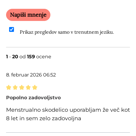
Napiši mnenje
Prikaz pregledov samo v trenutnem jeziku.
1
-
20
od
159
ocene
8. februar 2026 06:52
Ocena z oceno 5 od 5 zvezdic
Popolno zadovoljstvo
Menstrualno skodelico uporabljam že več kot
8 let in sem zelo zadovoljna