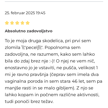
25. februar 2025 19:45
Ocena z oceno 5 od 5 zvezdic
Absolutno zadovoljstvo
To je moja druga skodelica, pri prvi sem
zlomila \\"pecelj\\". Popolnoma sem
zadovoljna, ne razumem, kako sem lahko
bila do zdaj brez nje :-)! O njej ne vem nič,
enostavno jo je vstaviti, ne pušča, velikost 1
mi je ravno pravšnja (čeprav sem imela dva
vaginalna poroda in sem stara 46 let, sem pa
manjše rasti in se malo gibljem). Z njo se
lahko kopam in počnem različne aktivnosti,
tudi ponoči brez težav.