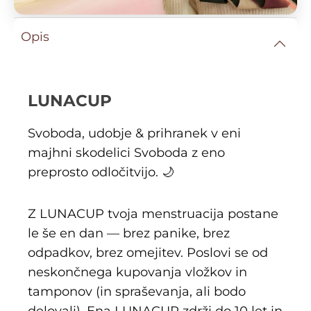
Opis
LUNACUP
Svoboda, udobje & prihranek v eni
majhni skodelici Svoboda z eno
preprosto odločitvijo.
🌙
Z LUNACUP tvoja menstruacija postane
le še en dan — brez panike, brez
odpadkov, brez omejitev. Poslovi se od
neskončnega kupovanja vložkov in
tamponov (in spraševanja, ali bodo
delovali). Ena LUNACUP zdrži do 10 let in