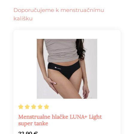
Preskoči galerijo izdelkov
Doporučujeme k menstruačnímu
kalíšku
Povprečna ocena 5 od 5 zvezdic
Menstrualne hlačke LUNA+ Light
super tanke
Redna cena:
22,90 €