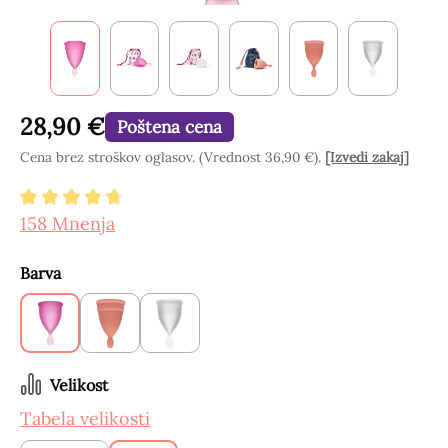
28,90 €
Poštena cena
Cena brez stroškov oglasov. (Vrednost 36,90 €).
[Izvedi zakaj]
Povprečna ocena 4.84 od 5 zvezdic
158 Mnenja
Izberi
Barva
Malina
Marelica
Snežno bela
Izberi
Velikost
Tabela velikosti