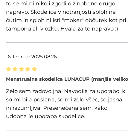
to se mi ni nikoli zgodilo z nobeno drugo
napravo. Skodelice v notranjosti sploh ne
čutim in sploh ni isti "moker" občutek kot pri
tamponu ali vložku. Hvala za to napravo :)
16. februar 2025 08:26
Ocena z oceno 5 od 5 zvezdic
Menstrualna skodelica LUNACUP (manjša velikost
Zelo sem zadovoljna. Navodila za uporabo, ki
so mi bila poslana, so mi zelo všeč, so jasna
in razumljiva. Presenečena sem, kako
udobna je uporaba skodelice.