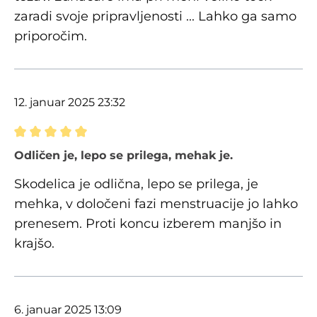
zaradi svoje pripravljenosti ... Lahko ga samo
priporočim.
12. januar 2025 23:32
Ocena z oceno 5 od 5 zvezdic
Odličen je, lepo se prilega, mehak je.
Skodelica je odlična, lepo se prilega, je
mehka, v določeni fazi menstruacije jo lahko
prenesem. Proti koncu izberem manjšo in
krajšo.
6. januar 2025 13:09