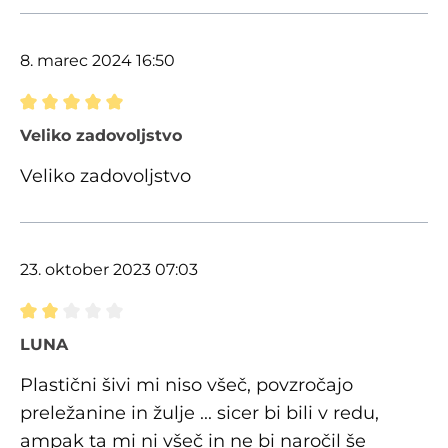
8. marec 2024 16:50
Ocena z oceno 5 od 5 zvezdic
Veliko zadovoljstvo
Veliko zadovoljstvo
23. oktober 2023 07:03
Ocena z oceno 2 od 5 zvezdic
LUNA
Plastični šivi mi niso všeč, povzročajo
preležanine in žulje ... sicer bi bili v redu,
ampak ta mi ni všeč in ne bi naročil še