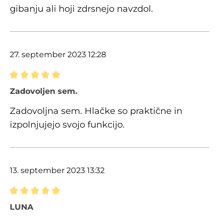
gibanju ali hoji zdrsnejo navzdol.
27. september 2023 12:28
Ocena z oceno 5 od 5 zvezdic
Zadovoljen sem.
Zadovoljna sem. Hlačke so praktične in
izpolnjujejo svojo funkcijo.
13. september 2023 13:32
Ocena z oceno 5 od 5 zvezdic
LUNA