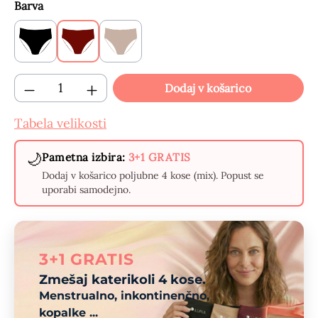
Izberi
Barva
Črne
Bordo
Bež
Količina izdelka: Vnesite želeno količino 
Dodaj v košarico
Tabela velikosti
🌙
Pametna izbira:
3+1 GRATIS
Dodaj v košarico poljubne 4 kose (mix). Popust se
uporabi samodejno.
3+1 GRATIS
Zmešaj katerikoli 4 kose.
Menstrualno, inkontinenčno,
kopalke ...