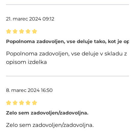
21. marec 2024 09:12
Ocena z oceno 5 od 5 zvezdic
Popolnoma zadovoljen, vse deluje tako, kot je opi
Popolnoma zadovoljen, vse deluje v skladu z
opisom izdelka
8. marec 2024 16:50
Ocena z oceno 5 od 5 zvezdic
Zelo sem zadovoljen/zadovoljna.
Zelo sem zadovoljen/zadovoljna.