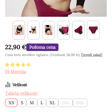
22,90 €
Poštena cena
Cena brez stroškov oglasov. (Vrednost 36,90 €).
[Izvedi zakaj]
Povprečna ocena 4.84 od 5 zvezdic
19 Mnenja
Izberi
Velikost
Tabela velikosti
XS
S
M
L
XL
2XL
3XL
(Ta možnost trenutno ni n
(Ta možnost trenu