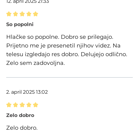
12. april 2025 21:33
Ocena z oceno 5 od 5 zvezdic
So popolni
Hlačke so popolne. Dobro se prilegajo.
Prijetno me je presenetil njihov videz. Na
telesu izgledajo res dobro. Delujejo odlično.
Zelo sem zadovoljna.
2. april 2025 13:02
Ocena z oceno 5 od 5 zvezdic
Zelo dobro
Zelo dobro.