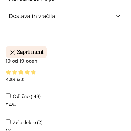
Dostava in vračila
Zapri meni
19 od 19 ocen
4.84 iz 5
Povprečna ocena 4.84 od 5 zvezdic
Odlično (148)
94%
Zelo dobro (2)
1%