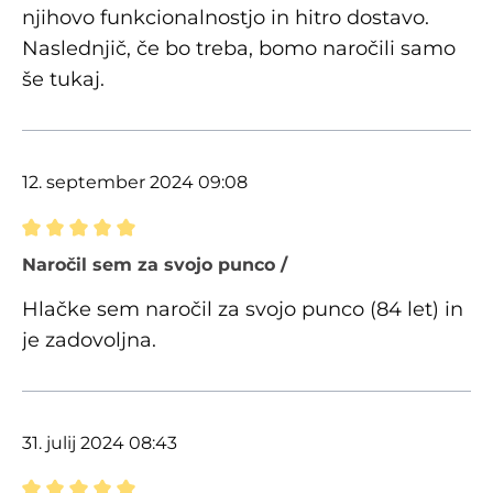
njihovo funkcionalnostjo in hitro dostavo.
Naslednjič, če bo treba, bomo naročili samo
še tukaj.
12. september 2024 09:08
Ocena z oceno 5 od 5 zvezdic
Naročil sem za svojo punco /
Hlačke sem naročil za svojo punco (84 let) in
je zadovoljna.
31. julij 2024 08:43