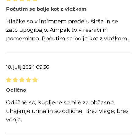
Ocena z oceno 5 od 5 zvezdic
Počutim se bolje kot z vložkom
Hlačke so v intimnem predelu širše in se
zato upogibajo. Ampak to v resnici ni
pomembno. Počutim se bolje kot z vložkom.
18. julij 2024 09:36
Ocena z oceno 5 od 5 zvezdic
Odlično
Odlične so, kupljene so bile za občasno
uhajanje urina in so odlične. Brez vlage, brez
vonja.