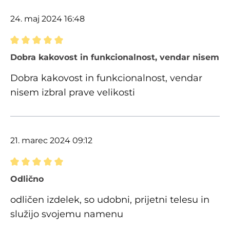
24. maj 2024 16:48
Ocena z oceno 5 od 5 zvezdic
Dobra kakovost in funkcionalnost, vendar nisem izb
Dobra kakovost in funkcionalnost, vendar
nisem izbral prave velikosti
21. marec 2024 09:12
Ocena z oceno 5 od 5 zvezdic
Odlično
odličen izdelek, so udobni, prijetni telesu in
služijo svojemu namenu