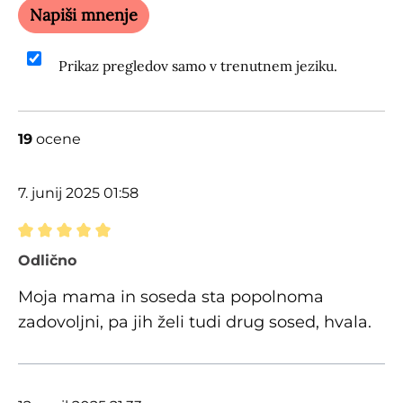
Napiši mnenje
Prikaz pregledov samo v trenutnem jeziku.
19
ocene
7. junij 2025 01:58
Ocena z oceno 5 od 5 zvezdic
Odlično
Moja mama in soseda sta popolnoma
zadovoljni, pa jih želi tudi drug sosed, hvala.