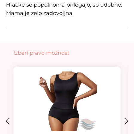
Hlačke se popolnoma prilegajo, so udobne.
Mama je zelo zadovoljna.
Preskoči galerijo izdelkov
Izberi pravo možnost