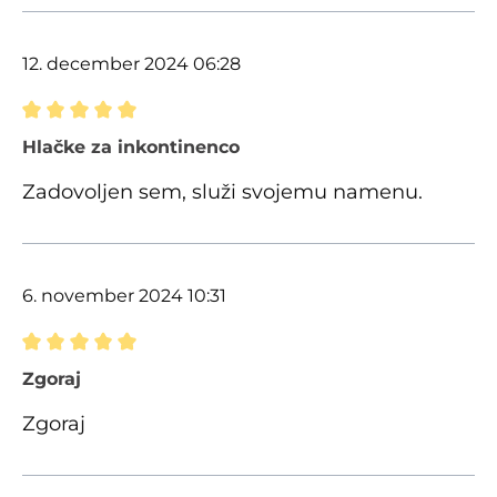
12. december 2024 06:28
Ocena z oceno 5 od 5 zvezdic
Hlačke za inkontinenco
Zadovoljen sem, služi svojemu namenu.
6. november 2024 10:31
Ocena z oceno 5 od 5 zvezdic
Zgoraj
Zgoraj