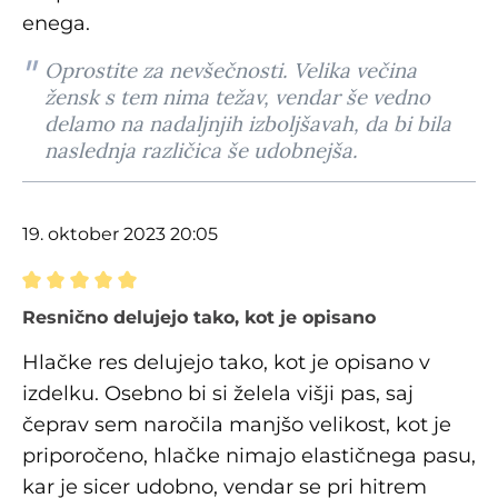
enega.
Oprostite za nevšečnosti. Velika večina
žensk s tem nima težav, vendar še vedno
delamo na nadaljnjih izboljšavah, da bi bila
naslednja različica še udobnejša.
19. oktober 2023 20:05
Ocena z oceno 5 od 5 zvezdic
Resnično delujejo tako, kot je opisano
Hlačke res delujejo tako, kot je opisano v
izdelku. Osebno bi si želela višji pas, saj
čeprav sem naročila manjšo velikost, kot je
priporočeno, hlačke nimajo elastičnega pasu,
kar je sicer udobno, vendar se pri hitrem