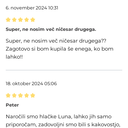
6. november 2024 10:31
Ocena z oceno 5 od 5 zvezdic
Super, ne nosim več ničesar drugega.
Super, ne nosim več ničesar drugega??
Zagotovo si bom kupila še enega, ko bom
lahko!!
18. oktober 2024 05:06
Ocena z oceno 5 od 5 zvezdic
Peter
Naročili smo hlačke Luna, lahko jih samo
priporočam, zadovoljni smo bili s kakovostjo,