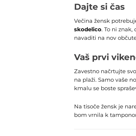
Dajte si čas
Večina žensk potrebuj
skodelico
. To ni znak
navaditi na nov občute
Vaš prvi vik
Zavestno načrtujte svo
na plaži. Samo vaše no
kmalu se boste spraševa
Na tisoče žensk je nare
bom vrnila k tampono