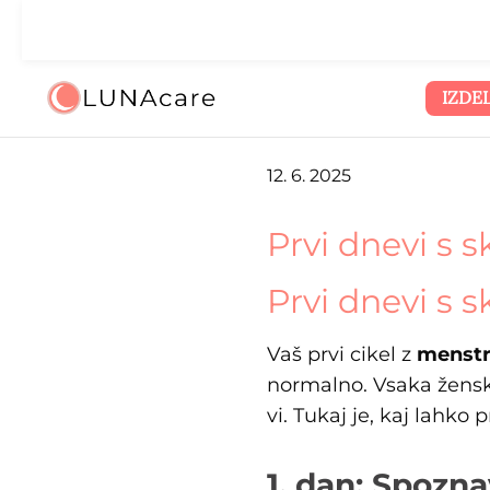
eskoči na glavno vsebino
Preskoči na iskanje
Preskoči na glavno navigacijo
🌙 Dena
IZDEL
12. 6. 2025
Prvi dnevi s s
Prvi dnevi s s
Vaš prvi cikel z
menstr
normalno. Vsaka ženska
vi. Tukaj je, kaj lahko
1. dan: Spozn