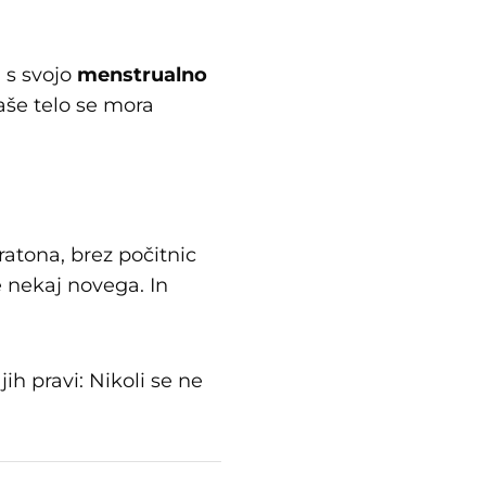
 s svojo
menstrualno
Vaše telo se mora
ratona, brez počitnic
 nekaj novega. In
ih pravi: Nikoli se ne