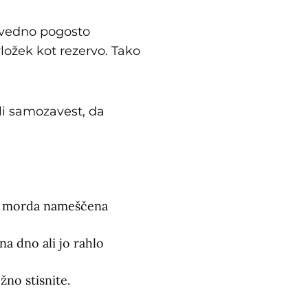
 vedno pogosto
vložek kot rezervo. Tako
li samozavest, da
ca morda nameščena
na dno ali jo rahlo
žno stisnite.