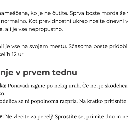
ameščena, ko je ne čutite. Sprva boste morda še
 je normalno. Kot previdnostni ukrep nosite dnevni 
, ali je vse nepropustno.
 ali je vse na svojem mestu. Sčasoma boste pridobi
elih 12 ur.
šnje v prvem tednu
ka:
Ponavadi izgine po nekaj urah. Če ne, je skodeli
ko.
delica se ni popolnoma razprla. Na kratko pritisnite 
e:
Ne vlecite za pecelj! Sprostite se, primite dno in ne