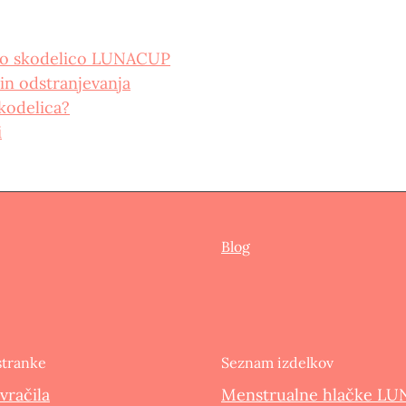
no skodelico LUNACUP
 in odstranjevanja
kodelica?
i
Blog
stranke
Seznam izdelkov
vračila
Menstrualne hlačke LU