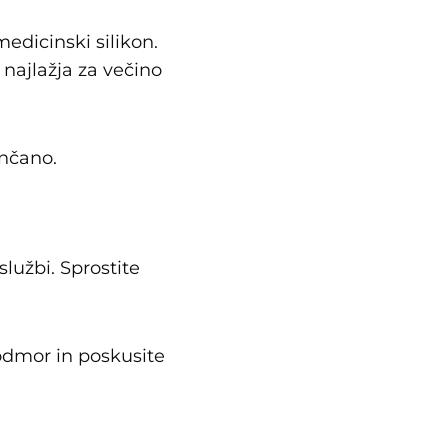
edicinski silikon.
e najlažja za večino
ončano.
lužbi. Sprostite
 odmor in poskusite