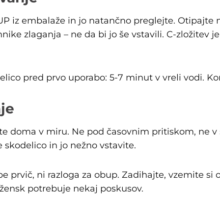
iz embalaže in jo natančno preglejte. Otipajte m
nike zlaganja – ne da bi jo še vstavili. C-zložitev j
odelico pred prvo uporabo: 5-7 minut v vreli vodi. K
je
ite doma v miru. Ne pod časovnim pritiskom, ne v s
 skodelico in jo nežno vstavite.
e prvič, ni razloga za obup. Zadihajte, vzemite si
 žensk potrebuje nekaj poskusov.