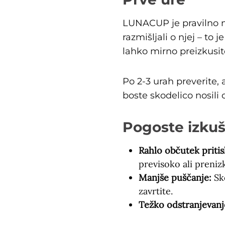
LUNACUP je pravilno n
razmišljali o njej – to
lahko mirno preizkusite
Po 2-3 urah preverite,
boste skodelico nosili c
Pogoste izku
Rahlo občutek pritis
previsoko ali preniz
Manjše puščanje:
Sko
zavrtite.
Težko odstranjevanj