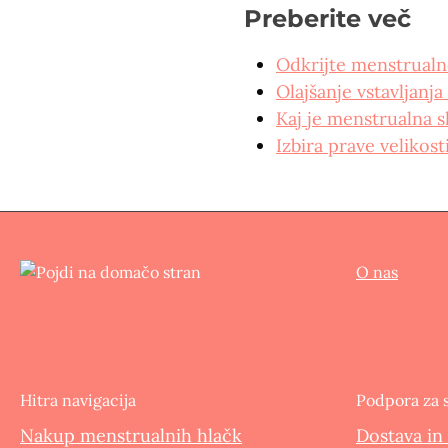
Preberite več
Odkrijte menstrual
Olajšanje vstavljanja
Kaj je menstrualna s
Izbira prave velikost
O nas
Hitra navigacija
Podpora za 
Nakup menstrualnih hlačk
Dostava in 