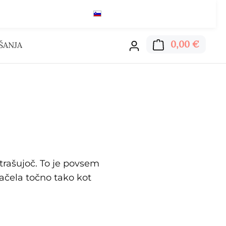
Slovenščina
€
Preberi tukaj
Nakupo
0,00 €
ŠANJA
trašujoč. To je povsem
ačela točno tako kot