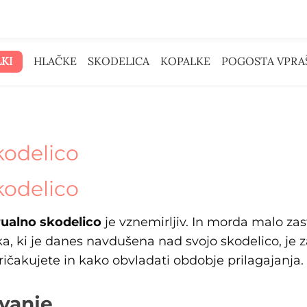
r za oglase smo dali tebi.
KI
HLAČKE
SKODELICA
KOPALKE
POGOSTA VPRA
kodelico
kodelico
ualno skodelico
je vznemirljiv. In morda malo zas
, ki je danes navdušena nad svojo skodelico, je z
 pričakujete in kako obvladati obdobje prilagajanja.
avanje