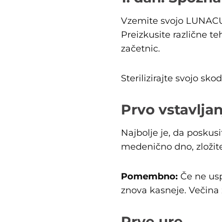
Vzemite svojo LUNACUP 
Preizkusite različne teh
začetnic.
Sterilizirajte svojo sk
Prvo vstavljan
Najbolje je, da poskus
medenično dno, zložite
Pomembno:
Če ne usp
znova kasneje. Večina
Prve ure