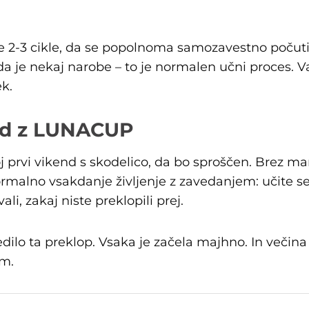
e 2-3 cikle, da se popolnoma samozavestno počuti
, da je nekaj narobe – to je normalen učni proces. 
k.
end z LUNACUP
j prvi vikend s skodelico, da bo sproščen. Brez ma
rmalno vsakdanje življenje z zavedanjem: učite se
li, zakaj niste preklopili prej.
dilo ta preklop. Vsaka je začela majhno. In večina j
m.