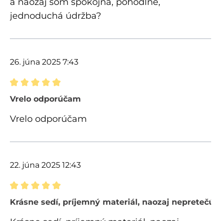
a naozaj som spokojná, pohodlné,
jednoduchá údržba?
26. júna 2025 7:43
Recenzia s hodnotením 5 z 5 hviezdičiek
Vrelo odporúčam
Vrelo odporúčam
22. júna 2025 12:43
Recenzia s hodnotením 5 z 5 hviezdičiek
Krásne sedí, príjemný materiál, naozaj nepretečú