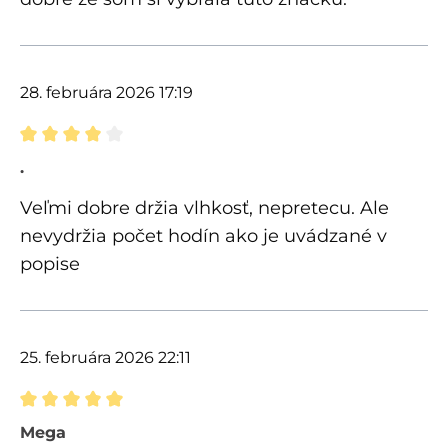
28. februára 2026 17:19
Recenzia s hodnotením 4 z 5 hviezdičiek
.
Veľmi dobre držia vlhkosť, nepretecu. Ale
nevydržia počet hodín ako je uvádzané v
popise
25. februára 2026 22:11
Recenzia s hodnotením 5 z 5 hviezdičiek
Mega