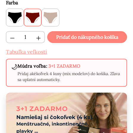
Vyberte
Farba
Čierne
Bordové
Béžové
Množstvo produktu: Zadajte požadované mn
Pridať do nákupného košíka
Tabuľka veľkostí
🌙
Múdra voľba:
3+1 ZADARMO
Pridaj akékoľvek 4 kusy (mix modelov) do košíka. Zľava
sa uplatní automaticky.
3+1 ZADARMO
Namiešaj si čokoľvek (4 ks).
Menštruačné, inkontinenčné,
plavky ...