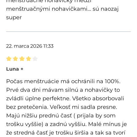
menštruačné nohavičky medzi
menštruačnými nohavičkami... sú naozaj
super
22. marca 2026 11:33
Recenzia s hodnotením 4 z 5 hviezdičiek
Luna +
Počas menštruácie má ochránili na 100%.
Prvé dva dni mávam silnú a nohavičky to
zvládli úplne perfektne. Všetko absorbovali
bez pretečenia. Veľkosť mi sadla presne.
Majú nižšiu prednú časť ( prijala by som
trošku vyššie) a zadnú vyššiu. Malé mínus je
že stredná časť je trošku širšia a tak sa tvorí