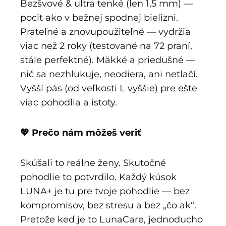
Bezšvové & ultra tenké (len 1,5 mm) —
pocit ako v bežnej spodnej bielizni.
Prateľné a znovupoužiteľné — vydržia
viac než 2 roky (testované na 72 praní,
stále perfektné). Mäkké a priedušné —
nič sa nezhlukuje, neodiera, ani netlačí.
Vyšší pás (od veľkosti L vyššie) pre ešte
viac pohodlia a istoty.
💖 Prečo nám môžeš veriť
Skúšali to reálne ženy. Skutočné
pohodlie to potvrdilo. Každý kúsok
LUNA+ je tu pre tvoje pohodlie — bez
kompromisov, bez stresu a bez „čo ak“.
Pretože keď je to LunaCare, jednoducho