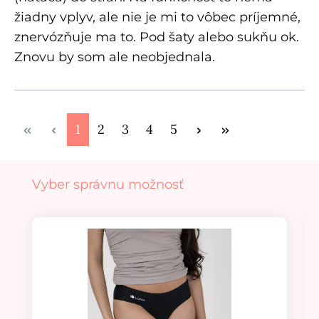
žiadny vplyv, ale nie je mi to vôbec príjemné,
znervózňuje ma to. Pod šaty alebo sukňu ok.
Znovu by som ale neobjednala.
Stránka
Stránka
Stránka
Stránka
Stránka
1
2
3
4
5
Preskočiť galériu produktov
Vyber správnu možnosť