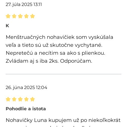
27. júla 2025 13:11
Recenzia s hodnotením 5 z 5 hviezdičiek
K
Menštruačných nohavičiek som vyskúšala
veľa a tieto sú už skutočne vychytané.
Nepretečú a necítim sa ako s plienkou.
Zvládam aj s iba 2ks. Odporúčam.
26. júna 2025 12:04
Recenzia s hodnotením 5 z 5 hviezdičiek
Pohodlie a istota
Nohavičky Luna kupujem už po niekoľkokrát