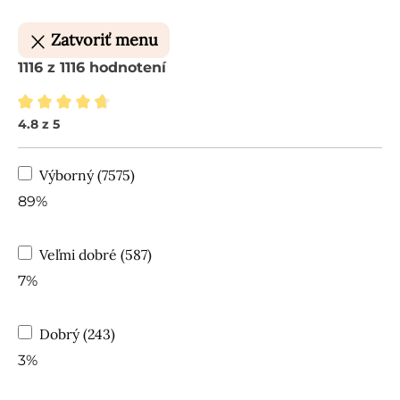
Zatvoriť menu
1116 z 1116 hodnotení
4.8 z 5
Priemerné hodnotenie 4.8 z 5 hviezdičiek
Výborný (7575)
89%
Veľmi dobré (587)
7%
Dobrý (243)
3%