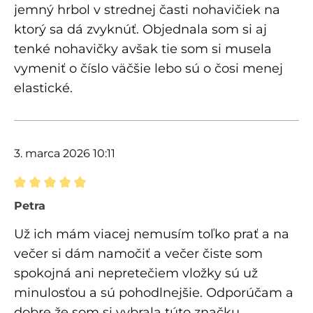
jemný hrbol v strednej časti nohavičiek na
ktorý sa dá zvyknúť. Objednala som si aj
tenké nohavičky avšak tie som si musela
vymeniť o číslo väčšie lebo sú o čosi menej
elastické.
3. marca 2026 10:11
Recenzia s hodnotením 5 z 5 hviezdičiek
Petra
Už ich mám viacej nemusím toľko prať a na
večer si dám namočiť a večer čiste som
spokojná ani nepretečiem vložky sú už
minulosťou a sú pohodlnejšie. Odporúčam a
dobre že som si vybrala túto značku.