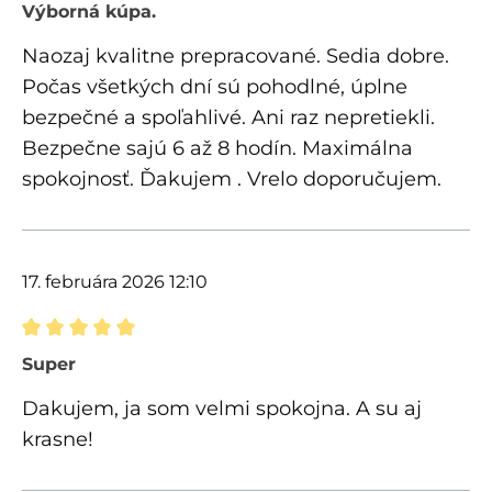
Recenzia s hodnotením 5 z 5 hviezdičiek
Výborná kúpa.
Naozaj kvalitne prepracované. Sedia dobre.
Počas všetkých dní sú pohodlné, úplne
bezpečné a spoľahlivé. Ani raz nepretiekli.
Bezpečne sajú 6 až 8 hodín. Maximálna
spokojnosť. Ďakujem . Vrelo doporučujem.
17. februára 2026 12:10
Recenzia s hodnotením 5 z 5 hviezdičiek
Super
Dakujem, ja som velmi spokojna. A su aj
krasne!