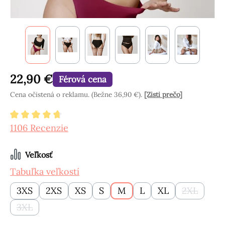
22,90 €
Férová cena
Cena očistená o reklamu. (Bežne 36,90 €).
[Zisti prečo]
Priemerné hodnotenie 4.8 z 5 hviezdičiek
1106 Recenzie
Vyberte
Veľkosť
Tabuľka veľkostí
3XS
2XS
XS
S
M
L
XL
2XL
(Táto mož
3XL
(Táto možnosť momentálne nie je k dispozícii.)