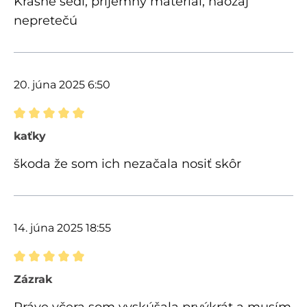
Krásne sedí, príjemný materiál, naozaj
nepretečú
20. júna 2025 6:50
Recenzia s hodnotením 5 z 5 hviezdičiek
kaťky
škoda že som ich nezačala nosiť skôr
14. júna 2025 18:55
Recenzia s hodnotením 5 z 5 hviezdičiek
Zázrak
Práve včera som vyskúšala prvýkrát a musím