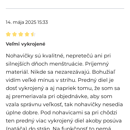
14. mája 2025 15:33
Recenzia s hodnotením 4.5 z 5 hviezdičiek
Veľmi vykrojené
Nohavičky sú kvalitné, nepretečú ani pri
silnejších dňoch menštruácie. Príjemný
materiál. Nikde sa nezarezávajú. Bohužiaľ
vidím veľké mínus v strihu. Predný diel je
dosť vykrojený a aj napriek tomu, že som sa
aj premeriavala pri objednávke, aby som
vzala správnu veľkosť, tak nohavičky nesedia
úplne dobre. Pod nohavicami sa pri chôdzi
ten predný viac vykrojený diel akoby posúva
(natáča) do strán. Na funkčnosť to nemá