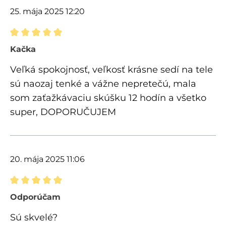
25. mája 2025 12:20
Recenzia s hodnotením 5 z 5 hviezdičiek
Kačka
Veľká spokojnosť, veľkosť krásne sedí na tele
sú naozaj tenké a vážne nepretečú, mala
som zaťažkávaciu skúšku 12 hodín a všetko
super, DOPORUČUJEM
20. mája 2025 11:06
Recenzia s hodnotením 5 z 5 hviezdičiek
Odporúčam
Sú skvelé?