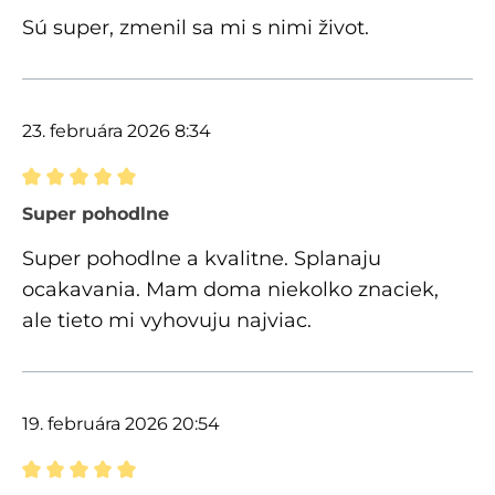
Sú super, zmenil sa mi s nimi život.
23. februára 2026 8:34
Recenzia s hodnotením 5 z 5 hviezdičiek
Super pohodlne
Super pohodlne a kvalitne. Splanaju
ocakavania. Mam doma niekolko znaciek,
ale tieto mi vyhovuju najviac.
19. februára 2026 20:54