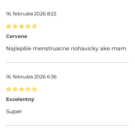
16. februára 2026 8:22
Recenzia s hodnotením 5 z 5 hviezdičiek
Cervene
Najlepšie menstruacne nohavicky ake mam
16. februára 2026 6:36
Recenzia s hodnotením 5 z 5 hviezdičiek
Excelentný
Super