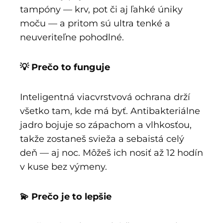
tampóny — krv, pot či aj ľahké úniky
moču — a pritom sú ultra tenké a
neuveriteľne pohodlné.
💡 Prečo to funguje
Inteligentná viacvrstvová ochrana drží
všetko tam, kde má byť. Antibakteriálne
jadro bojuje so zápachom a vlhkosťou,
takže zostaneš svieža a sebaistá celý
deň — aj noc. Môžeš ich nosiť až 12 hodín
v kuse bez výmeny.
💫 Prečo je to lepšie