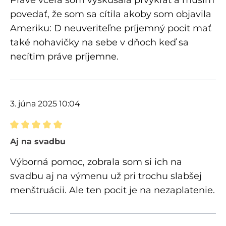
povedať, že som sa cítila akoby som objavila
Ameriku: D neuveriteľne príjemný pocit mať
také nohavičky na sebe v dňoch keď sa
necítim práve príjemne.
3. júna 2025 10:04
Recenzia s hodnotením 5 z 5 hviezdičiek
Aj na svadbu
Výborná pomoc, zobrala som si ich na
svadbu aj na výmenu už pri trochu slabšej
menštruácii. Ale ten pocit je na nezaplatenie.