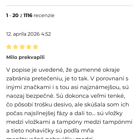
1
-
20
z
1116
recenzie
12. apríla 2026 4:52
Recenzia s hodnotením 5 z 5 hviezdičiek
Milo prekvapili
V popise je uvedené, že gumenné okraje
zabránia pretečeniu, je to tak. V porovnaní s
inými značkami i s tou asi najznámejšou, sú
naozaj bezpečné. Sú dokonca veľmi tenké,
čo pôsobí trošku desivo, ale skúšala som ich
počas najsilnejšej fázy a dali to... sú vložky
medzi vložkami a tampóny medzi tampónmi
a tieto nohavičky sú podľa mňa