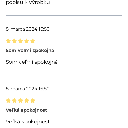
popisu k výrobku
8. marca 2024 16:50
Recenzia s hodnotením 5 z 5 hviezdičiek
Som veľmi spokojná
Som veľmi spokojná
8. marca 2024 16:50
Recenzia s hodnotením 5 z 5 hviezdičiek
Veľká spokojnosť
Veľká spokojnosť