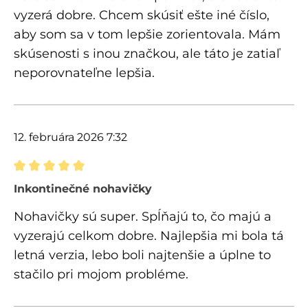
vyzerá dobre. Chcem skúsiť ešte iné číslo,
aby som sa v tom lepšie zorientovala. Mám
skúsenosti s inou značkou, ale táto je zatiaľ
neporovnateľne lepšia.
12. februára 2026 7:32
Recenzia s hodnotením 5 z 5 hviezdičiek
Inkontinečné nohavičky
Nohavičky sú super. Spĺňajú to, čo majú a
vyzerajú celkom dobre. Najlepšia mi bola tá
letná verzia, lebo boli najtenšie a úplne to
stačilo pri mojom probléme.