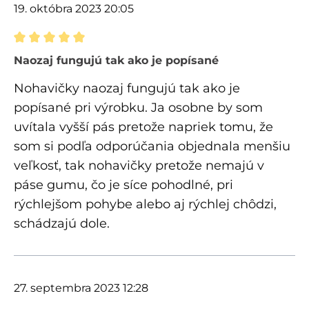
19. októbra 2023 20:05
Recenzia s hodnotením 5 z 5 hviezdičiek
Naozaj fungujú tak ako je popísané
Nohavičky naozaj fungujú tak ako je
popísané pri výrobku. Ja osobne by som
uvítala vyšší pás pretože napriek tomu, že
som si podľa odporúčania objednala menšiu
veľkosť, tak nohavičky pretože nemajú v
páse gumu, čo je síce pohodlné, pri
rýchlejšom pohybe alebo aj rýchlej chôdzi,
schádzajú dole.
27. septembra 2023 12:28