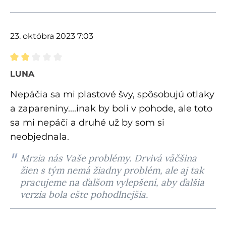
23. októbra 2023 7:03
Recenzia s hodnotením 2 z 5 hviezdičiek
LUNA
Nepáčia sa mi plastové švy, spôsobujú otlaky
a zapareniny....inak by boli v pohode, ale toto
sa mi nepáči a druhé už by som si
neobjednala.
Mrzia nás Vaše problémy. Drvivá väčšina
žien s tým nemá žiadny problém, ale aj tak
pracujeme na ďalšom vylepšení, aby ďalšia
verzia bola ešte pohodlnejšia.