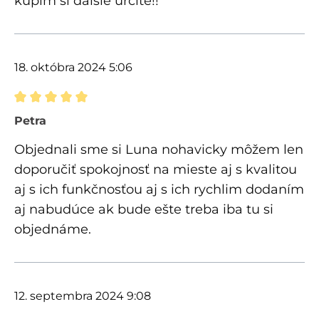
kúpim si ďalšie určite!!
18. októbra 2024 5:06
Recenzia s hodnotením 5 z 5 hviezdičiek
Petra
Objednali sme si Luna nohavicky môžem len
doporučiť spokojnosť na mieste aj s kvalitou
aj s ich funkčnosťou aj s ich rychlim dodaním
aj nabudúce ak bude ešte treba iba tu si
objednáme.
12. septembra 2024 9:08