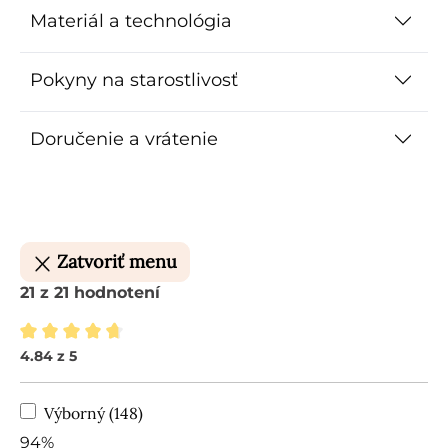
Materiál a technológia
Pokyny na starostlivosť
Doručenie a vrátenie
Zatvoriť menu
21 z 21 hodnotení
4.84 z 5
Priemerné hodnotenie 4.84 z 5 hviezdičiek
Výborný (148)
94%