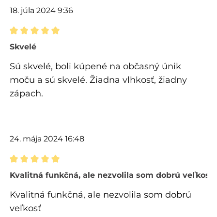
18. júla 2024 9:36
Recenzia s hodnotením 5 z 5 hviezdičiek
Skvelé
Sú skvelé, boli kúpené na občasný únik
moču a sú skvelé. Žiadna vlhkosť, žiadny
zápach.
24. mája 2024 16:48
Recenzia s hodnotením 5 z 5 hviezdičiek
Kvalitná funkčná, ale nezvolila som dobrú veľkosť
Kvalitná funkčná, ale nezvolila som dobrú
veľkosť