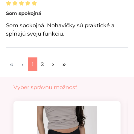
Recenzia s hodnotením 5 z 5 hviezdičiek
Som spokojná
Som spokojná. Nohavičky sú praktické a
spĺňajú svoju funkciu.
Stránka
Stránka
1
2
Preskočiť galériu produktov
Vyber správnu možnosť