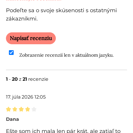
Podeľte sa o svoje skúsenosti s ostatnými
zákazníkmi.
Napísať recenziu
Zobrazenie recenzií len v aktuálnom jazyku.
1
-
20
z
21
recenzie
17. júla 2026 12:05
Recenzia s hodnotením 4 z 5 hviezdičiek
Dana
Ešte som ich mala len pár krát, ale zatiaľ to