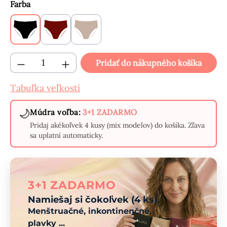
Vyberte
Farba
Čierne
Bordové
Béžové
Množstvo produktu: Zadajte požadované mn
Pridať do nákupného košíka
Tabuľka veľkostí
🌙
Múdra voľba:
3+1 ZADARMO
Pridaj akékoľvek 4 kusy (mix modelov) do košíka. Zľava
sa uplatní automaticky.
3+1 ZADARMO
Namiešaj si čokoľvek (4 ks).
Menštruačné, inkontinenčné,
plavky ...