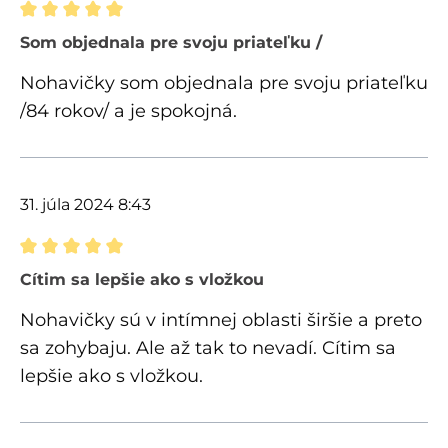
Recenzia s hodnotením 5 z 5 hviezdičiek
Som objednala pre svoju priateľku /
Nohavičky som objednala pre svoju priateľku
/84 rokov/ a je spokojná.
31. júla 2024 8:43
Recenzia s hodnotením 5 z 5 hviezdičiek
Cítim sa lepšie ako s vložkou
Nohavičky sú v intímnej oblasti širšie a preto
sa zohybaju. Ale až tak to nevadí. Cítim sa
lepšie ako s vložkou.