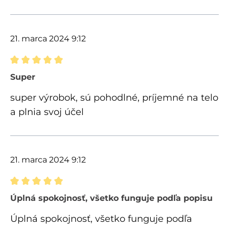
21. marca 2024 9:12
Recenzia s hodnotením 5 z 5 hviezdičiek
Super
super výrobok, sú pohodlné, príjemné na telo
a plnia svoj účel
21. marca 2024 9:12
Recenzia s hodnotením 5 z 5 hviezdičiek
Úplná spokojnosť, všetko funguje podľa popisu
Úplná spokojnosť, všetko funguje podľa