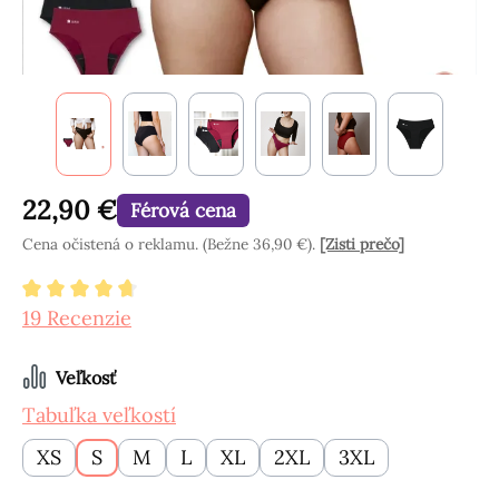
22,90 €
Férová cena
Cena očistená o reklamu. (Bežne 36,90 €).
[Zisti prečo]
Priemerné hodnotenie 4.84 z 5 hviezdičiek
19 Recenzie
Vyberte
Veľkosť
Tabuľka veľkostí
XS
S
M
L
XL
2XL
3XL