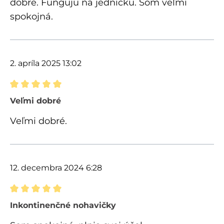
dobre. Fungujú na jedničku. Som veľmi
spokojná.
2. apríla 2025 13:02
Recenzia s hodnotením 5 z 5 hviezdičiek
Veľmi dobré
Veľmi dobré.
12. decembra 2024 6:28
Recenzia s hodnotením 5 z 5 hviezdičiek
Inkontinenčné nohavičky