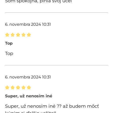
Som spokojná, plnia svoj účel
6. novembra 2024 10:31
Recenzia s hodnotením 5 z 5 hviezdičiek
Top
Top
6. novembra 2024 10:31
Recenzia s hodnotením 5 z 5 hviezdičiek
Super, už nenosím iné
Super, už nenosím iné ?? až budem môcť