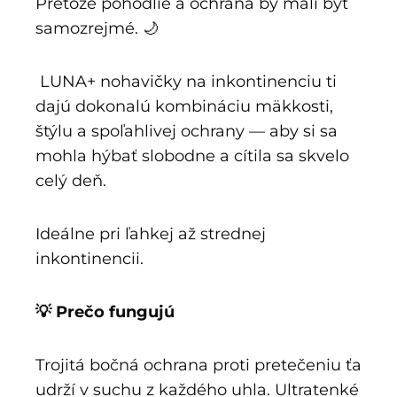
Pretože pohodlie a ochrana by mali byť
samozrejmé. 🌙
LUNA+ nohavičky na inkontinenciu ti
dajú dokonalú kombináciu mäkkosti,
štýlu a spoľahlivej ochrany — aby si sa
mohla hýbať slobodne a cítila sa skvelo
celý deň.
Ideálne pri ľahkej až strednej
inkontinencii.
💡 Prečo fungujú
Trojitá bočná ochrana proti pretečeniu ťa
udrží v suchu z každého uhla. Ultratenké