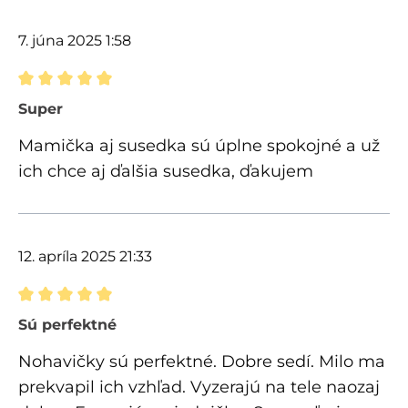
7. júna 2025 1:58
Recenzia s hodnotením 5 z 5 hviezdičiek
Super
Mamička aj susedka sú úplne spokojné a už
ich chce aj ďalšia susedka, ďakujem
12. apríla 2025 21:33
Recenzia s hodnotením 5 z 5 hviezdičiek
Sú perfektné
Nohavičky sú perfektné. Dobre sedí. Milo ma
prekvapil ich vzhľad. Vyzerajú na tele naozaj