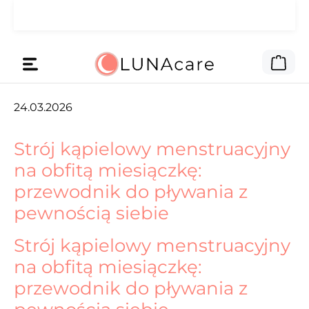
🌙 Pieniądze na reklamę daliśmy
Przejdź do głównej zawartości
Czytaj
Tobie.
Kos
24.03.2026
Strój kąpielowy menstruacyjny
na obfitą miesiączkę:
przewodnik do pływania z
pewnością siebie
Strój kąpielowy menstruacyjny
na obfitą miesiączkę:
przewodnik do pływania z