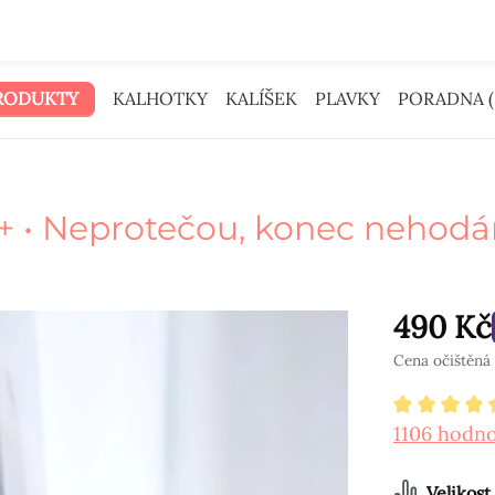
Peníze na reklamu jsme dali tobě.
RODUKTY
KALHOTKY
KALÍŠEK
PLAVKY
PORADNA (
+ • Neprotečou, konec nehod
490 Kč
Cena očištěná 
Průměrné 
1106 hodn
Vyberte
Velikost