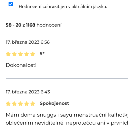
Hodnocení zobrazit jen v aktuálním jazyku.
58
-
20
z
1168
hodnocení
17. března 2023 6:56
5*
Recenze s hodnocením 5 z 5 hvězd
Dokonalost!
17. března 2023 6:43
Spokojenost
Recenze s hodnocením 5 z 5 hvězd
Mám doma snuggs i sayu menstruační kalhotky, 
oblečením neviditelné, neprotečou ani v prvníc