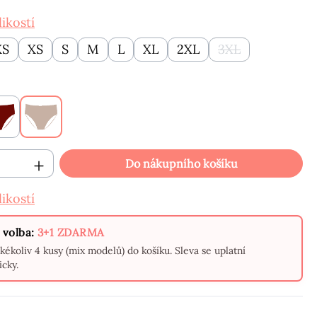
ikostí
XS
XS
S
M
L
XL
2XL
3XL
(Tato možnost ne
Bordó
Béžové
 produktu: Zadejte požadované množství
Do nákupního košíku
ikostí
 volba:
3+1 ZDARMA
akékoliv 4 kusy (mix modelů) do košíku. Sleva se uplatní
cky.