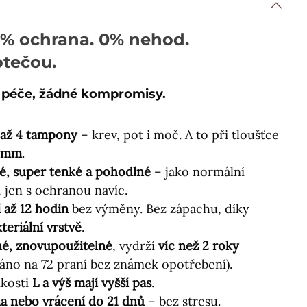
0% ochrana. 0% nehod.
tečou.
 péče, žádné kompromisy.
 až 4 tampony
– krev, pot i moč. A to při tloušťce
5 mm
.
é, super tenké a pohodlné
– jako normální
, jen s ochranou navíc.
 až 12 hodin
bez výměny. Bez zápachu, díky
teriální vrstvě
.
né, znovupoužitelné
, vydrží
víc než 2 roky
váno na 72 praní bez známek opotřebení).
ikosti
L a výš mají vyšší pas
.
 nebo vrácení do 21 dnů
– bez stresu.