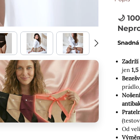
🌙
10
Nepro
Snadná
Zadrží
jen
1,
Bezešv
prádlo
Nošení
antibak
Pratel
(testo
Od vel
Výměna