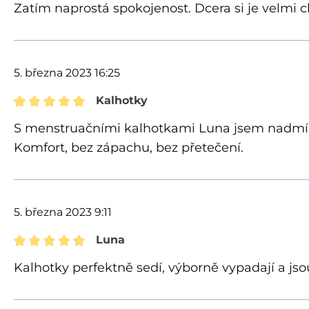
Recenze s hodnocením 5 z 5 hvězd
Zatím naprostá spokojenost. Dcera si je velmi 
5. března 2023 16:25
Kalhotky
Recenze s hodnocením 5 z 5 hvězd
S menstruačními kalhotkami Luna jsem nadmíru
Komfort, bez zápachu, bez přetečení.
5. března 2023 9:11
Luna
Recenze s hodnocením 5 z 5 hvězd
Kalhotky perfektně sedí, výborně vypadají a jso