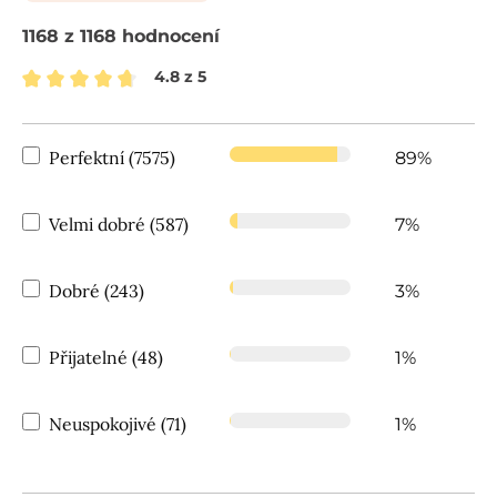
1168 z 1168 hodnocení
4.8 z 5
Průměrné hodnocení 4.8 z 5 hvězd
Perfektní (7575)
89%
Velmi dobré (587)
7%
Dobré (243)
3%
Přijatelné (48)
1%
Neuspokojivé (71)
1%