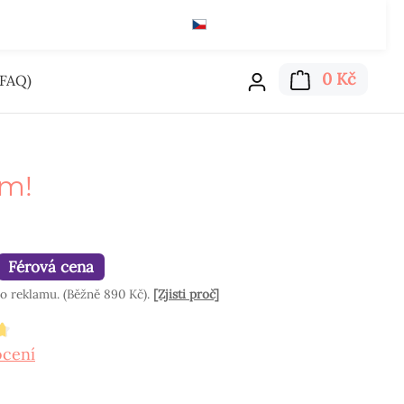
Čeština
Kč
Čti zde
Nákupn
0 Kč
FAQ)
ám!
Férová cena
o reklamu. (Běžně 890 Kč).
[Zjisti proč]
hodnocení 4.8 z 5 hvězd
ocení