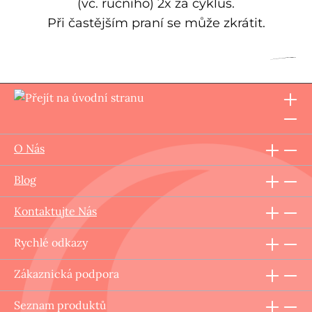
(vč. ručního) 2x za cyklus.
Při častějším praní se může zkrátit.
O Nás
Blog
Kontaktujte Nás
Rychlé odkazy
Zákaznická podpora
Seznam produktů