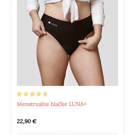
Povprečna ocena 4.8 od 5 zvezdic
Menstrualne hlačke LUNA+
Redna cena:
22,90 €