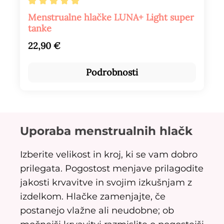
Povprečna ocena 5 od 5 zvezdic
Menstrualne hlačke LUNA+ Light super
tanke
Redna cena:
22,90 €
Podrobnosti
Uporaba menstrualnih hlačk
Izberite velikost in kroj, ki se vam dobro
prilegata. Pogostost menjave prilagodite
jakosti krvavitve in svojim izkušnjam z
izdelkom. Hlačke zamenjajte, če
postanejo vlažne ali neudobne; ob