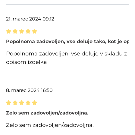
21. marec 2024 09:12
Ocena z oceno 5 od 5 zvezdic
Popolnoma zadovoljen, vse deluje tako, kot je opi
Popolnoma zadovoljen, vse deluje v skladu z
opisom izdelka
8. marec 2024 16:50
Ocena z oceno 5 od 5 zvezdic
Zelo sem zadovoljen/zadovoljna.
Zelo sem zadovoljen/zadovoljna.