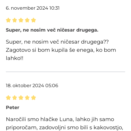
6. november 2024 10:31
Ocena z oceno 5 od 5 zvezdic
Super, ne nosim več ničesar drugega.
Super, ne nosim več ničesar drugega??
Zagotovo si bom kupila še enega, ko bom
lahko!!
18. oktober 2024 05:06
Ocena z oceno 5 od 5 zvezdic
Peter
Naročili smo hlačke Luna, lahko jih samo
priporočam, zadovoljni smo bili s kakovostjo,