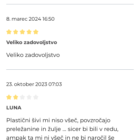
8. marec 2024 16:50
Ocena z oceno 5 od 5 zvezdic
Veliko zadovoljstvo
Veliko zadovoljstvo
23. oktober 2023 07:03
Ocena z oceno 2 od 5 zvezdic
LUNA
Plastični šivi mi niso všeč, povzročajo
preležanine in žulje ... sicer bi bili v redu,
ampak ta mi ni všeč in ne bi naročil še