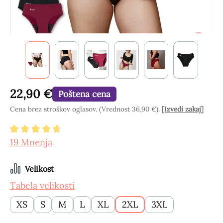
22,90 €
Poštena cena
Cena brez stroškov oglasov. (Vrednost 36,90 €).
[Izvedi zakaj]
Povprečna ocena 4.84 od 5 zvezdic
19 Mnenja
Izberi
Velikost
Tabela velikosti
XS
S
M
L
XL
2XL
3XL