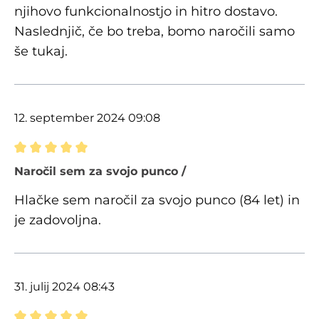
njihovo funkcionalnostjo in hitro dostavo.
Naslednjič, če bo treba, bomo naročili samo
še tukaj.
12. september 2024 09:08
Ocena z oceno 5 od 5 zvezdic
Naročil sem za svojo punco /
Hlačke sem naročil za svojo punco (84 let) in
je zadovoljna.
31. julij 2024 08:43