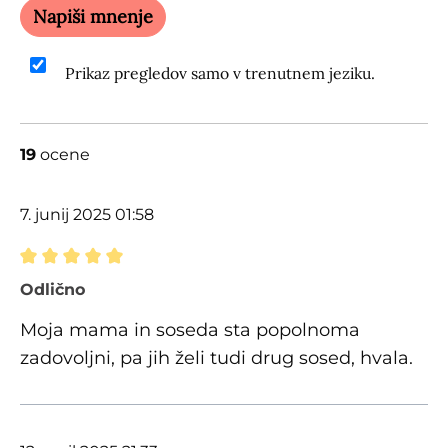
Napiši mnenje
Prikaz pregledov samo v trenutnem jeziku.
19
ocene
7. junij 2025 01:58
Ocena z oceno 5 od 5 zvezdic
Odlično
Moja mama in soseda sta popolnoma
zadovoljni, pa jih želi tudi drug sosed, hvala.