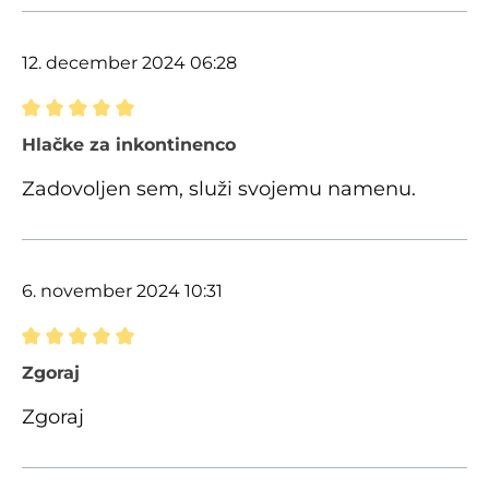
12. december 2024 06:28
Ocena z oceno 5 od 5 zvezdic
Hlačke za inkontinenco
Zadovoljen sem, služi svojemu namenu.
6. november 2024 10:31
Ocena z oceno 5 od 5 zvezdic
Zgoraj
Zgoraj