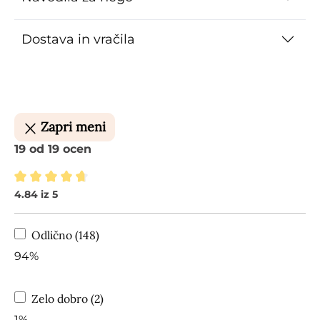
Dostava in vračila
Zapri meni
19 od 19 ocen
4.84 iz 5
Povprečna ocena 4.84 od 5 zvezdic
Odlično (148)
94%
Zelo dobro (2)
1%