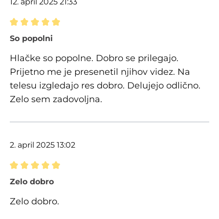
12. april 2025 21:33
Ocena z oceno 5 od 5 zvezdic
So popolni
Hlačke so popolne. Dobro se prilegajo.
Prijetno me je presenetil njihov videz. Na
telesu izgledajo res dobro. Delujejo odlično.
Zelo sem zadovoljna.
2. april 2025 13:02
Ocena z oceno 5 od 5 zvezdic
Zelo dobro
Zelo dobro.