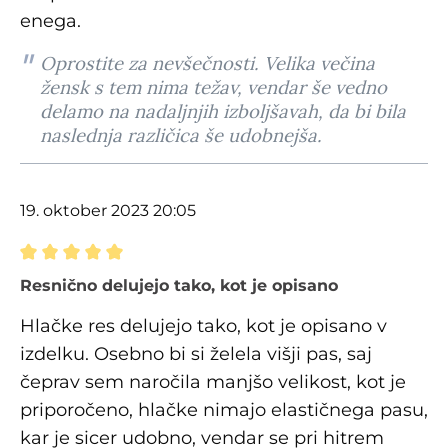
enega.
Oprostite za nevšečnosti. Velika večina
žensk s tem nima težav, vendar še vedno
delamo na nadaljnjih izboljšavah, da bi bila
naslednja različica še udobnejša.
19. oktober 2023 20:05
Ocena z oceno 5 od 5 zvezdic
Resnično delujejo tako, kot je opisano
Hlačke res delujejo tako, kot je opisano v
izdelku. Osebno bi si želela višji pas, saj
čeprav sem naročila manjšo velikost, kot je
priporočeno, hlačke nimajo elastičnega pasu,
kar je sicer udobno, vendar se pri hitrem