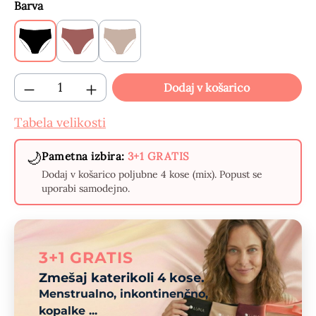
Izberi
Barva
Črne
Bordo
Bež
(Ta možnost trenutno ni na voljo.)
Količina izdelka: Vnesite želeno količino 
Dodaj v košarico
Tabela velikosti
🌙
Pametna izbira:
3+1 GRATIS
Dodaj v košarico poljubne 4 kose (mix). Popust se
uporabi samodejno.
3+1 GRATIS
Zmešaj katerikoli 4 kose.
Menstrualno, inkontinenčno,
kopalke ...