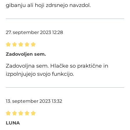
gibanju ali hoji zdrsnejo navzdol.
27. september 2023 12:28
Ocena z oceno 5 od 5 zvezdic
Zadovoljen sem.
Zadovoljna sem. Hlačke so praktične in
izpolnjujejo svojo funkcijo.
13. september 2023 13:32
Ocena z oceno 5 od 5 zvezdic
LUNA