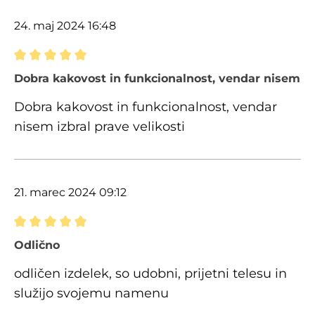
24. maj 2024 16:48
Ocena z oceno 5 od 5 zvezdic
Dobra kakovost in funkcionalnost, vendar nisem izb
Dobra kakovost in funkcionalnost, vendar
nisem izbral prave velikosti
21. marec 2024 09:12
Ocena z oceno 5 od 5 zvezdic
Odlično
odličen izdelek, so udobni, prijetni telesu in
služijo svojemu namenu