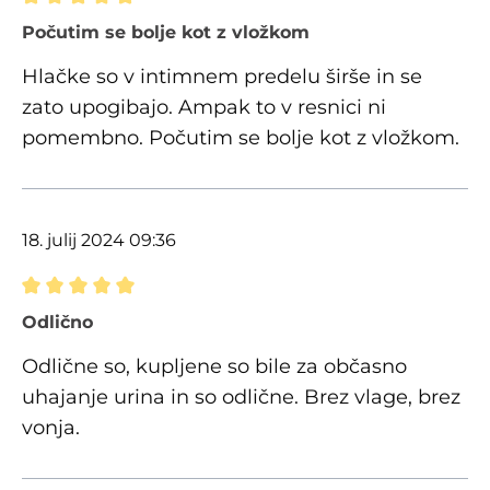
Ocena z oceno 5 od 5 zvezdic
Počutim se bolje kot z vložkom
Hlačke so v intimnem predelu širše in se
zato upogibajo. Ampak to v resnici ni
pomembno. Počutim se bolje kot z vložkom.
18. julij 2024 09:36
Ocena z oceno 5 od 5 zvezdic
Odlično
Odlične so, kupljene so bile za občasno
uhajanje urina in so odlične. Brez vlage, brez
vonja.