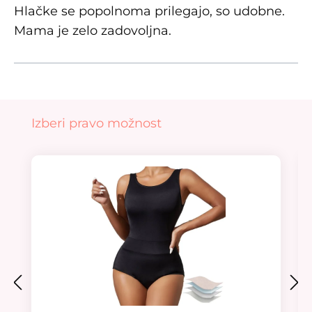
Hlačke se popolnoma prilegajo, so udobne.
Mama je zelo zadovoljna.
Preskoči galerijo izdelkov
Izberi pravo možnost