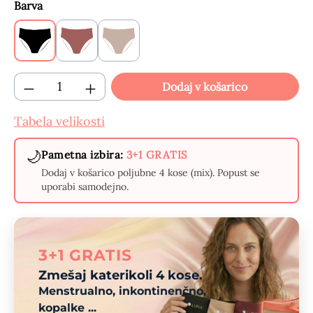
Izberi
Barva
Črne
Bordo
Bež
(Ta možnost trenutno ni na voljo.)
Količina izdelka: Vnesite želeno količino 
Dodaj v košarico
Tabela velikosti
🌙
Pametna izbira:
3+1 GRATIS
Dodaj v košarico poljubne 4 kose (mix). Popust se
uporabi samodejno.
3+1 GRATIS
Zmešaj katerikoli 4 kose.
Menstrualno, inkontinenčno,
kopalke ...