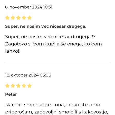
6. november 2024 10:31
Ocena z oceno 5 od 5 zvezdic
Super, ne nosim več ničesar drugega.
Super, ne nosim več ničesar drugega??
Zagotovo si bom kupila še enega, ko bom
lahko!!
18. oktober 2024 05:06
Ocena z oceno 5 od 5 zvezdic
Peter
Naročili smo hlačke Luna, lahko jih samo
priporočam, zadovoljni smo bili s kakovostjo,