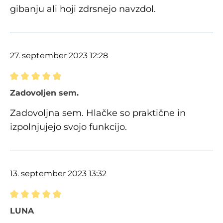
gibanju ali hoji zdrsnejo navzdol.
27. september 2023 12:28
Ocena z oceno 5 od 5 zvezdic
Zadovoljen sem.
Zadovoljna sem. Hlačke so praktične in
izpolnjujejo svojo funkcijo.
13. september 2023 13:32
Ocena z oceno 5 od 5 zvezdic
LUNA