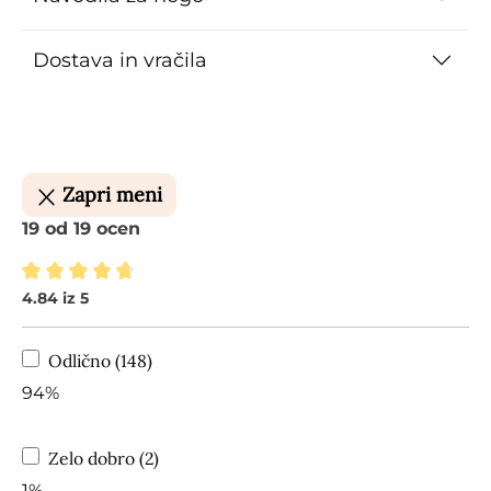
Dostava in vračila
Zapri meni
19 od 19 ocen
4.84 iz 5
Povprečna ocena 4.84 od 5 zvezdic
Odlično (148)
94%
Zelo dobro (2)
1%