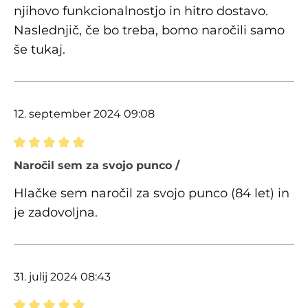
njihovo funkcionalnostjo in hitro dostavo.
Naslednjič, če bo treba, bomo naročili samo
še tukaj.
12. september 2024 09:08
Ocena z oceno 5 od 5 zvezdic
Naročil sem za svojo punco /
Hlačke sem naročil za svojo punco (84 let) in
je zadovoljna.
31. julij 2024 08:43