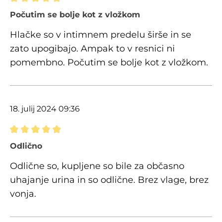
Ocena z oceno 5 od 5 zvezdic
Počutim se bolje kot z vložkom
Hlačke so v intimnem predelu širše in se
zato upogibajo. Ampak to v resnici ni
pomembno. Počutim se bolje kot z vložkom.
18. julij 2024 09:36
Ocena z oceno 5 od 5 zvezdic
Odlično
Odlične so, kupljene so bile za občasno
uhajanje urina in so odlične. Brez vlage, brez
vonja.