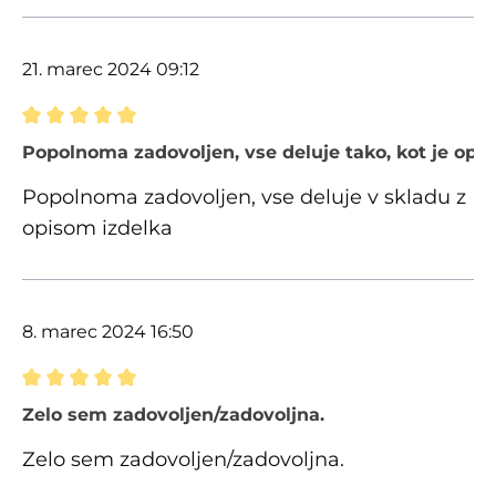
21. marec 2024 09:12
Ocena z oceno 5 od 5 zvezdic
Popolnoma zadovoljen, vse deluje tako, kot je opi
Popolnoma zadovoljen, vse deluje v skladu z
opisom izdelka
8. marec 2024 16:50
Ocena z oceno 5 od 5 zvezdic
Zelo sem zadovoljen/zadovoljna.
Zelo sem zadovoljen/zadovoljna.