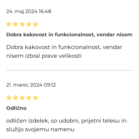
24. maj 2024 16:48
Ocena z oceno 5 od 5 zvezdic
Dobra kakovost in funkcionalnost, vendar nisem izb
Dobra kakovost in funkcionalnost, vendar
nisem izbral prave velikosti
21. marec 2024 09:12
Ocena z oceno 5 od 5 zvezdic
Odlično
odličen izdelek, so udobni, prijetni telesu in
služijo svojemu namenu