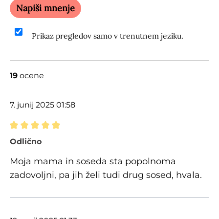
Napiši mnenje
Prikaz pregledov samo v trenutnem jeziku.
19
ocene
7. junij 2025 01:58
Ocena z oceno 5 od 5 zvezdic
Odlično
Moja mama in soseda sta popolnoma
zadovoljni, pa jih želi tudi drug sosed, hvala.