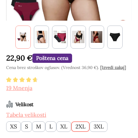
22,90 €
Poštena cena
Cena brez stroškov oglasov. (Vrednost 36,90 €).
[Izvedi zakaj]
Povprečna ocena 4.84 od 5 zvezdic
19 Mnenja
Izberi
Velikost
Tabela velikosti
XS
S
M
L
XL
2XL
3XL