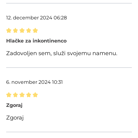
12. december 2024 06:28
Ocena z oceno 5 od 5 zvezdic
Hlačke za inkontinenco
Zadovoljen sem, služi svojemu namenu.
6. november 2024 10:31
Ocena z oceno 5 od 5 zvezdic
Zgoraj
Zgoraj