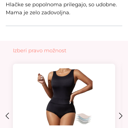
Hlačke se popolnoma prilegajo, so udobne.
Mama je zelo zadovoljna.
Preskoči galerijo izdelkov
Izberi pravo možnost