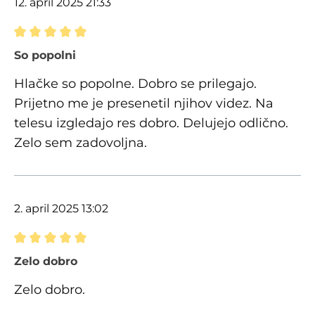
12. april 2025 21:33
Ocena z oceno 5 od 5 zvezdic
So popolni
Hlačke so popolne. Dobro se prilegajo.
Prijetno me je presenetil njihov videz. Na
telesu izgledajo res dobro. Delujejo odlično.
Zelo sem zadovoljna.
2. april 2025 13:02
Ocena z oceno 5 od 5 zvezdic
Zelo dobro
Zelo dobro.