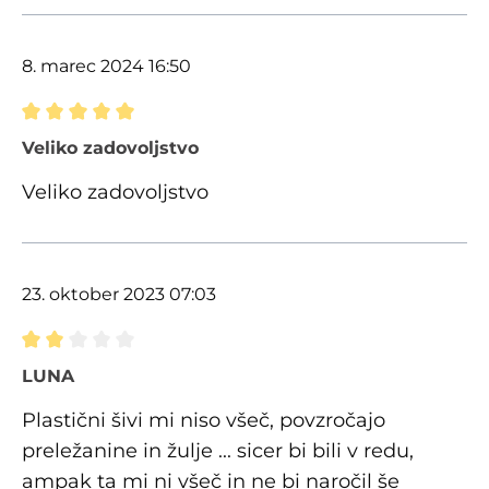
8. marec 2024 16:50
Ocena z oceno 5 od 5 zvezdic
Veliko zadovoljstvo
Veliko zadovoljstvo
23. oktober 2023 07:03
Ocena z oceno 2 od 5 zvezdic
LUNA
Plastični šivi mi niso všeč, povzročajo
preležanine in žulje ... sicer bi bili v redu,
ampak ta mi ni všeč in ne bi naročil še