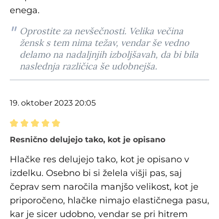
enega.
Oprostite za nevšečnosti. Velika večina
žensk s tem nima težav, vendar še vedno
delamo na nadaljnjih izboljšavah, da bi bila
naslednja različica še udobnejša.
19. oktober 2023 20:05
Ocena z oceno 5 od 5 zvezdic
Resnično delujejo tako, kot je opisano
Hlačke res delujejo tako, kot je opisano v
izdelku. Osebno bi si želela višji pas, saj
čeprav sem naročila manjšo velikost, kot je
priporočeno, hlačke nimajo elastičnega pasu,
kar je sicer udobno, vendar se pri hitrem