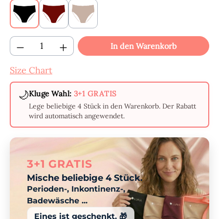
Schwarz
Bordeauxrot
Beige
Produkt Anzahl: Gib den gewünschten Wert
In den Warenkorb
Size Chart
🌙
Kluge Wahl:
3+1 GRATIS
Lege beliebige 4 Stück in den Warenkorb. Der Rabatt
wird automatisch angewendet.
3+1 GRATIS
Mische beliebige 4 Stück.
Perioden-, Inkontinenz-,
Badewäsche ...
Eines ist geschenkt. 🎁