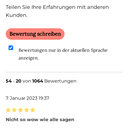
Teilen Sie Ihre Erfahrungen mit anderen
Kunden.
Bewertung schreiben
Bewertungen nur in der aktuellen Sprache
anzeigen.
54
-
20
von
1064
Bewertungen
7. Januar 2023 19:37
Bewertung mit 5 von 5 Sternen
Nicht so wow wie alle sagen