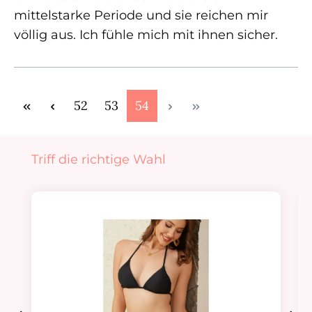
mittelstarke Periode und sie reichen mir
völlig aus. Ich fühle mich mit ihnen sicher.
Seite
Seite
Seite
52
53
54
Produktgalerie überspringen
Triff die richtige Wahl