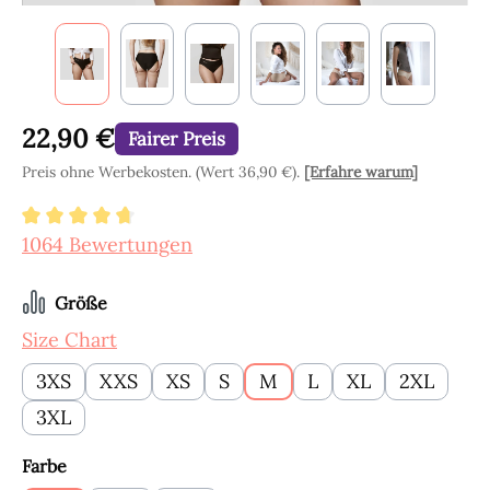
22,90 €
Fairer Preis
Preis ohne Werbekosten. (Wert 36,90 €).
[Erfahre warum]
Durchschnittliche Bewertung von 4.8 von 5 Ste
1064 Bewertungen
auswählen
Größe
Size Chart
3XS
XXS
XS
S
M
L
XL
2XL
3XL
auswählen
Farbe