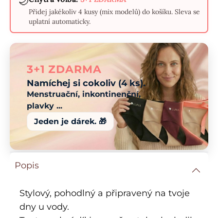
🌙
Přidej jakékoliv 4 kusy (mix modelů) do košíku. Sleva se
uplatní automaticky.
3+1 ZDARMA
Namíchej si cokoliv (4 ks).
Menstruační, inkontinenční,
plavky ...
Jeden je dárek. 🎁
Popis
Stylový, pohodlný a připravený na tvoje
dny u vody.