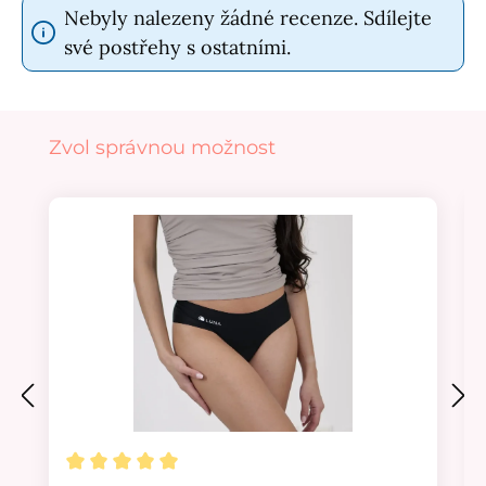
Nebyly nalezeny žádné recenze. Sdílejte
své postřehy s ostatními.
Přeskočit galerii produktů
Zvol správnou možnost