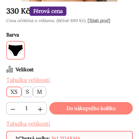
330 Kč
Férová cena
Cena očištěná o reklamu. (Běžně 890 Kč).
[Zjisti proč]
Vyberte
Barva
Černé
Vyberte
Velikost
Tabulka velikostí
XS
S
M
Množství produktu: Zadejte požadované mn
Do nákupního košíku
Tabulka velikostí
Chytrá volba:
3+1 ZDARMA