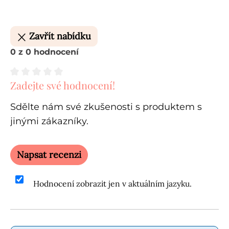
Zavřít nabídku
0 z 0 hodnocení
Zadejte své hodnocení!
Průměrné hodnocení 0 z 5 hvězd
Sdělte nám své zkušenosti s produktem s
jinými zákazníky.
Napsat recenzi
Hodnocení zobrazit jen v aktuálním jazyku.