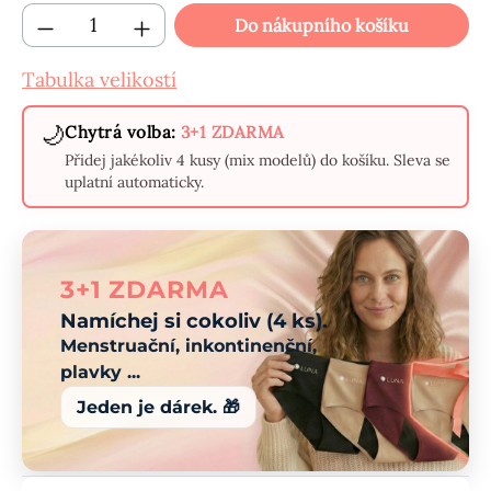
Množství produktu: Zadejte požadované mn
Do nákupního košíku
Tabulka velikostí
🌙
Chytrá volba:
3+1 ZDARMA
Přidej jakékoliv 4 kusy (mix modelů) do košíku. Sleva se
uplatní automaticky.
3+1 ZDARMA
Namíchej si cokoliv (4 ks).
Menstruační, inkontinenční,
plavky ...
Jeden je dárek. 🎁