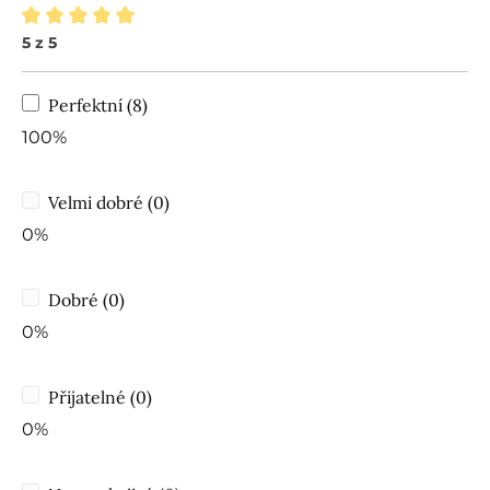
5 z 5
Průměrné hodnocení 5 z 5 hvězd
Perfektní (8)
100%
Velmi dobré (0)
0%
Dobré (0)
0%
Přijatelné (0)
0%