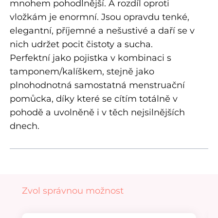
mnohem pohodlnější. A rozdíl oproti
vložkám je enormní. Jsou opravdu tenké,
elegantní, příjemné a nešustivé a daří se v
nich udržet pocit čistoty a sucha.
Perfektní jako pojistka v kombinaci s
tamponem/kalíškem, stejně jako
plnohodnotná samostatná menstruační
pomůcka, díky které se cítím totálně v
pohodě a uvolněně i v těch nejsilnějších
dnech.
Přeskočit galerii produktů
Zvol správnou možnost