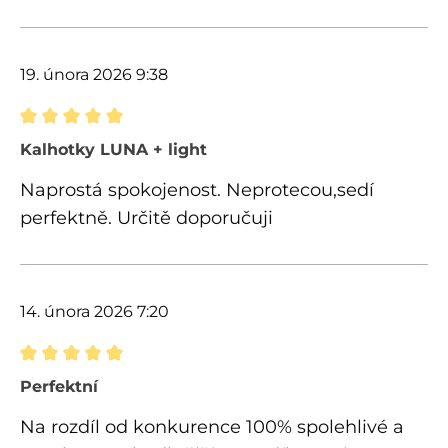
19. února 2026 9:38
Recenze s hodnocením 5 z 5 hvězd
Kalhotky LUNA + light
Naprostá spokojenost. Neprotecou,sedí
perfektně. Určitě doporučuji
14. února 2026 7:20
Recenze s hodnocením 5 z 5 hvězd
Perfektní
Na rozdíl od konkurence 100% spolehlivé a