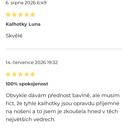
6. srpna 2026 6:49
Recenze s hodnocením 5 z 5 hvězd
Kalhotky Luna
Skvělé
14. července 2026 19:32
Recenze s hodnocením 5 z 5 hvězd
100% spokojenost
Obvykle dávám přednost bavlně, ale musím
říct, že tyhle kalhotky jsou opravdu příjemné
na nošení a to jsem je zkoušela hned v těch
největších vedrech.