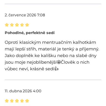
2. července 2026 7:08
Recenze s hodnocením 5 z 5 hvězd
Pohodlné, perfektně sedí
Oproti klasickým mentruačním kalhotkám
mají lepší střih, materiál je tenký a příjemný.
Jako doplněk ke kalíšku nebo na slabé dny
jsou moje nejoblíbenější🤩Člověk o nich
vůbec neví, krásně sedí👍
11. dubna 2026 4:00