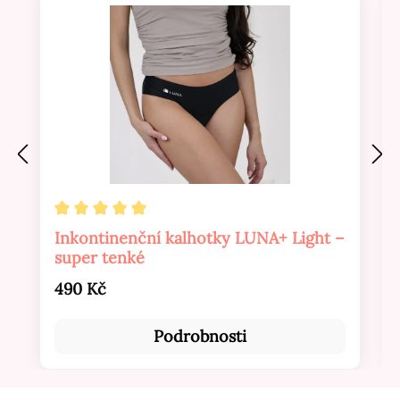
Průměrné hodnocení 5 z 5 hvězd
Inkontinenční kalhotky LUNA+ Light –
super tenké
Běžná cena:
490 Kč
Podrobnosti