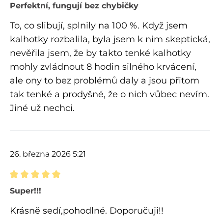
Recenze s hodnocením 5 z 5 hvězd
Perfektní, fungují bez chybičky
To, co slibují, splnily na 100 %. Když jsem
kalhotky rozbalila, byla jsem k nim skeptická,
nevěřila jsem, že by takto tenké kalhotky
mohly zvládnout 8 hodin silného krvácení,
ale ony to bez problémů daly a jsou přitom
tak tenké a prodyšné, že o nich vůbec nevím.
Jiné už nechci.
26. března 2026 5:21
Recenze s hodnocením 5 z 5 hvězd
Super!!!
Krásně sedí,pohodlné. Doporučuji!!