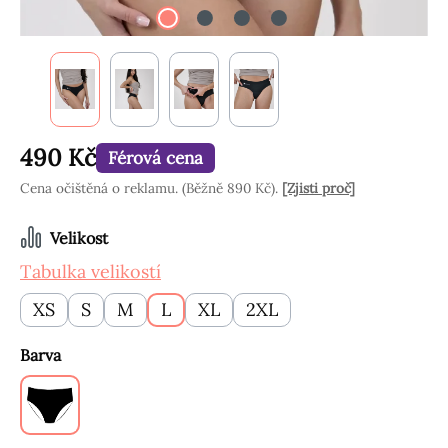
490 Kč
Férová cena
Cena očištěná o reklamu. (Běžně 890 Kč).
[Zjisti proč]
Vyberte
Velikost
Tabulka velikostí
XS
S
M
L
XL
2XL
Vyberte
Barva
Černé