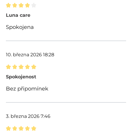
Recenze s hodnocením 4 z 5 hvězd
Luna care
Spokojena
10. března 2026 18:28
Recenze s hodnocením 5 z 5 hvězd
Spokojenost
Bez připomínek
3. března 2026 7:46