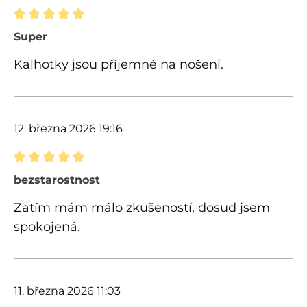
Recenze s hodnocením 5 z 5 hvězd
Super
Kalhotky jsou příjemné na nošení.
12. března 2026 19:16
Recenze s hodnocením 5 z 5 hvězd
bezstarostnost
Zatím mám málo zkušeností, dosud jsem
spokojená.
11. března 2026 11:03