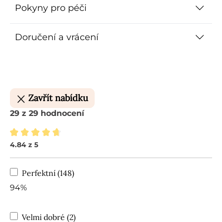
Pokyny pro péči
Doručení a vrácení
Zavřít nabídku
29 z 29 hodnocení
4.84 z 5
Průměrné hodnocení 4.84 z 5 hvězd
Perfektní (148)
94%
Velmi dobré (2)