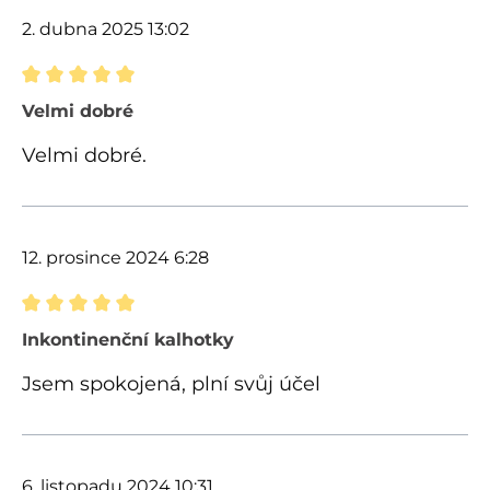
2. dubna 2025 13:02
Recenze s hodnocením 5 z 5 hvězd
Velmi dobré
Velmi dobré.
12. prosince 2024 6:28
Recenze s hodnocením 5 z 5 hvězd
Inkontinenční kalhotky
Jsem spokojená, plní svůj účel
6. listopadu 2024 10:31