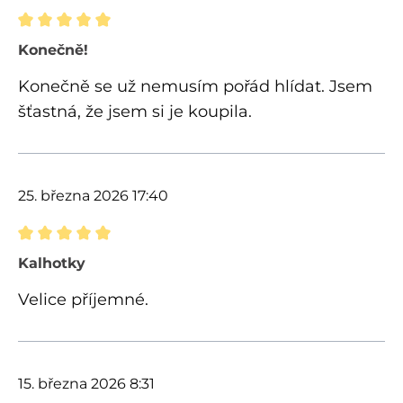
Recenze s hodnocením 5 z 5 hvězd
Konečně!
Konečně se už nemusím pořád hlídat. Jsem
šťastná, že jsem si je koupila.
25. března 2026 17:40
Recenze s hodnocením 5 z 5 hvězd
Kalhotky
Velice příjemné.
15. března 2026 8:31