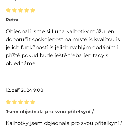
Recenze s hodnocením 5 z 5 hvězd
Petra
Objednali jsme si Luna kalhotky můžu jen
doporučit spokojenost na místě is kvalitou is
jejich funkčností is jejich rychlým dodáním i
příště pokud bude ještě třeba jen tady si
objednáme.
12. září 2024 9:08
Recenze s hodnocením 5 z 5 hvězd
Jsem objednala pro svou přítelkyní /
Kalhotky jsem objednala pro svou přítelkyní /