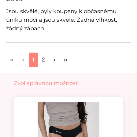
Jsou skvělé, byly koupeny k občasnému
úniku moči a jsou skvělé. Žádná vlhkost,
žádný zápach.
Strana
Strana
1
2
Přeskočit galerii produktů
Zvol správnou možnost