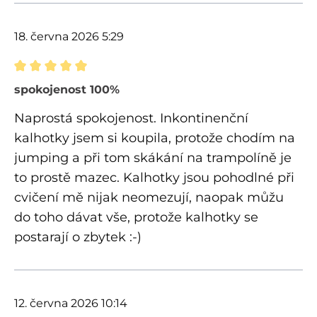
18. června 2026 5:29
Recenze s hodnocením 5 z 5 hvězd
spokojenost 100%
Naprostá spokojenost. Inkontinenční
kalhotky jsem si koupila, protože chodím na
jumping a při tom skákání na trampolíně je
to prostě mazec. Kalhotky jsou pohodlné při
cvičení mě nijak neomezují, naopak můžu
do toho dávat vše, protože kalhotky se
postarají o zbytek :-)
12. června 2026 10:14