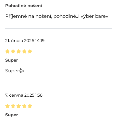
Recenze s hodnocením 5 z 5 hvězd
Pohodlné nošení
Příjemné na nošení, pohodlné..I výběr barev
21. února 2026 14:19
Recenze s hodnocením 5 z 5 hvězd
Super
Super👍
7. června 2025 1:58
Recenze s hodnocením 5 z 5 hvězd
Super