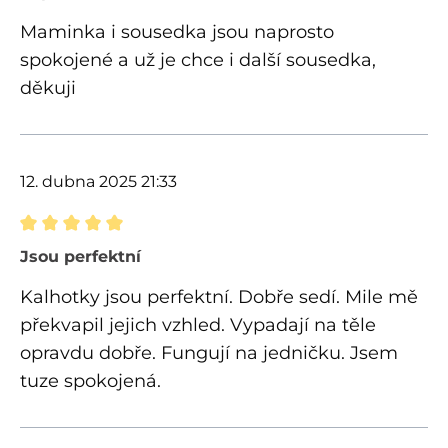
Maminka i sousedka jsou naprosto
spokojené a už je chce i další sousedka,
děkuji
12. dubna 2025 21:33
Recenze s hodnocením 5 z 5 hvězd
Jsou perfektní
Kalhotky jsou perfektní. Dobře sedí. Mile mě
překvapil jejich vzhled. Vypadají na těle
opravdu dobře. Fungují na jedničku. Jsem
tuze spokojená.