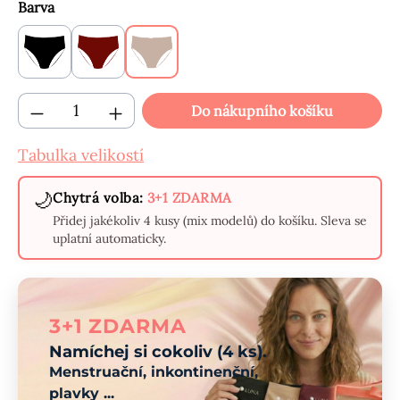
Vyberte
Barva
Černé
Bordó
Béžové
Množství produktu: Zadejte požadované mn
Do nákupního košíku
Tabulka velikostí
🌙
Chytrá volba:
3+1 ZDARMA
Přidej jakékoliv 4 kusy (mix modelů) do košíku. Sleva se
uplatní automaticky.
3+1 ZDARMA
Namíchej si cokoliv (4 ks).
Menstruační, inkontinenční,
plavky ...