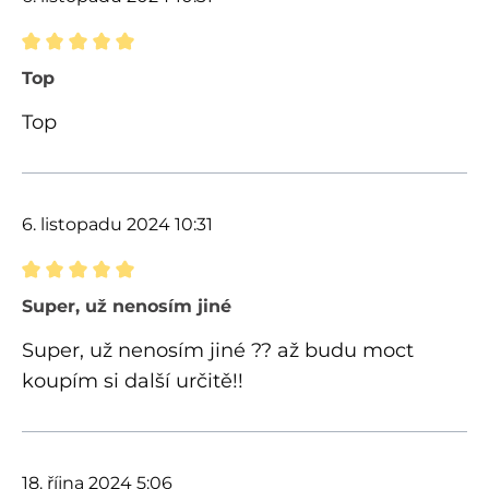
Recenze s hodnocením 5 z 5 hvězd
Top
Top
6. listopadu 2024 10:31
Recenze s hodnocením 5 z 5 hvězd
Super, už nenosím jiné
Super, už nenosím jiné ?? až budu moct
koupím si další určitě!!
18. října 2024 5:06