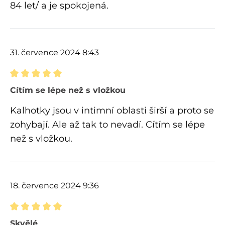
84 let/ a je spokojená.
31. července 2024 8:43
Recenze s hodnocením 5 z 5 hvězd
Cítím se lépe než s vložkou
Kalhotky jsou v intimní oblasti širší a proto se
zohybají. Ale až tak to nevadí. Cítím se lépe
než s vložkou.
18. července 2024 9:36
Recenze s hodnocením 5 z 5 hvězd
Skvělé