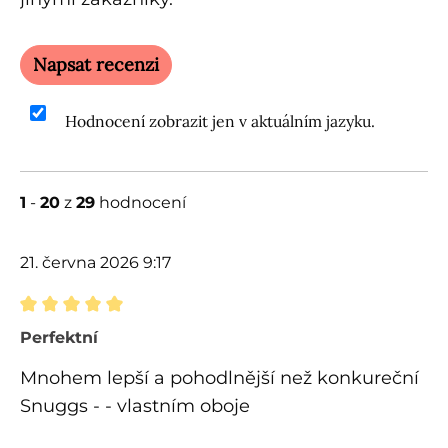
Napsat recenzi
Hodnocení zobrazit jen v aktuálním jazyku.
1
-
20
z
29
hodnocení
21. června 2026 9:17
Recenze s hodnocením 5 z 5 hvězd
Perfektní
Mnohem lepší a pohodlnější než konkureční
Snuggs - - vlastním oboje