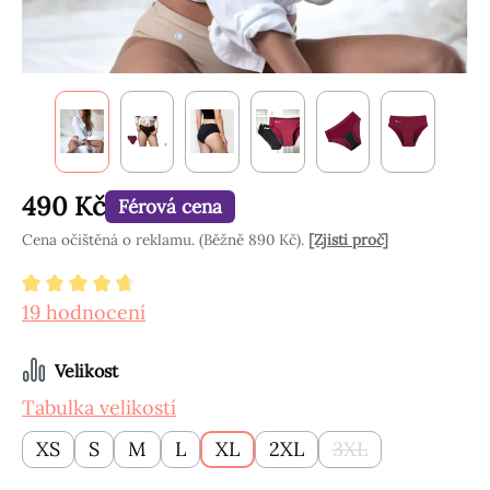
490 Kč
Férová cena
Cena očištěná o reklamu. (Běžně 890 Kč).
[Zjisti proč]
Průměrné hodnocení 4.84 z 5 hvězd
19 hodnocení
Vyberte
Velikost
Tabulka velikostí
XS
S
M
L
XL
2XL
3XL
(Tato možnost nen