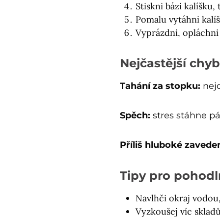
Stiskni bázi kalíšku,
Pomalu vytáhni kalíš
Vyprázdni, opláchni
Nejčastější chy
Tahání za stopku:
nejd
Spěch:
stres stáhne pá
Příliš hluboké zaveden
Tipy pro pohodl
Navlhči okraj vodou,
Vyzkoušej víc skladů