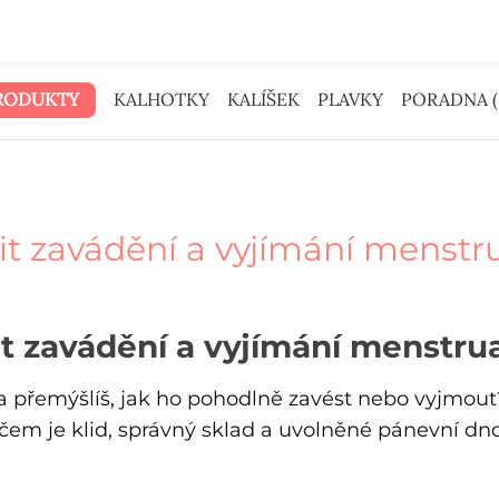
Peníze na reklamu jsme dali tobě.
RODUKTY
KALHOTKY
KALÍŠEK
PLAVKY
PORADNA (
it zavádění a vyjímání menst
it zavádění a vyjímání menstru
přemýšlíš, jak ho pohodlně zavést nebo vyjmout?
čem je klid, správný sklad a uvolněné pánevní dno