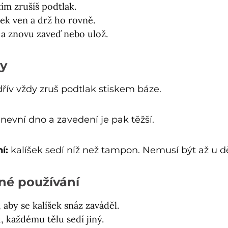
 tím zrušíš podtlak.
ek ven a drž ho rovně.
 a znovu zaveď nebo ulož.
by
řív vždy zruš podtlak stiskem báze.
nevní dno a zavedení je pak těžší.
í:
kalíšek sedí níž než tampon. Nemusí být až u d
né používání
 aby se kalíšek snáz zaváděl.
, každému tělu sedí jiný.