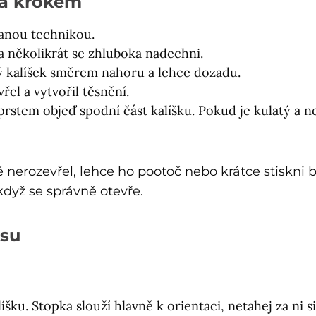
za krokem
nou technikou.
 několikrát se zhluboka nadechni.
 kalíšek směrem nahoru a lehce dozadu.
řel a vytvořil těsnění.
rstem objeď spodní část kalíšku. Pokud je kulatý a 
 nerozevřel, lehce ho pootoč nebo krátce stiskni b
dyž se správně otevře.
esu
íšku. Stopka slouží hlavně k orientaci, netahej za ni si