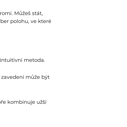
omí. Můžeš stát,
yber polohu, ve které
intuitivní metoda.
že zavedení může být
obře kombinuje užší