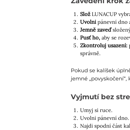
Zavedení krok 
Slož
LUNACUP vybra
Uvolni
pánevní dno a
Jemně zaveď
složený
Pusť ho,
aby se rozev
Zkontroluj usazení:
p
správně.
Pokud se kalíšek úplně
jemné „povyskočení“, k
Vyjmutí bez str
Umyj si ruce.
Uvolni pánevní dno.
Najdi spodní část kal