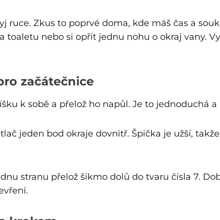
j ruce. Zkus to poprvé doma, kde máš čas a soukr
a toaletu nebo si opřít jednu nohu o okraj vany. V
pro začátečnice
líšku k sobě a přelož ho napůl. Je to jednoduchá a 
tlač jeden bod okraje dovnitř. Špička je užší, tak
jednu stranu přelož šikmo dolů do tvaru čísla 7. D
evření.