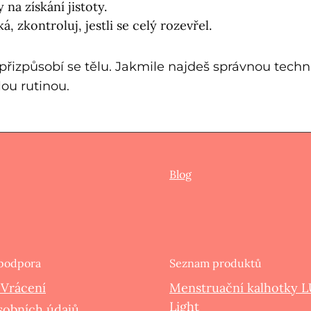
y na získání jistoty.
, zkontroluj, jestli se celý rozevřel.
řizpůsobí se tělu. Jakmile najdeš správnou techni
lou rutinou.
Blog
 podpora
Seznam produktů
 Vrácení
Menstruační kalhotky 
Light
sobních údajů