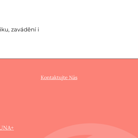
ku, zavádění i
Kontaktujte Nás
LUNA+