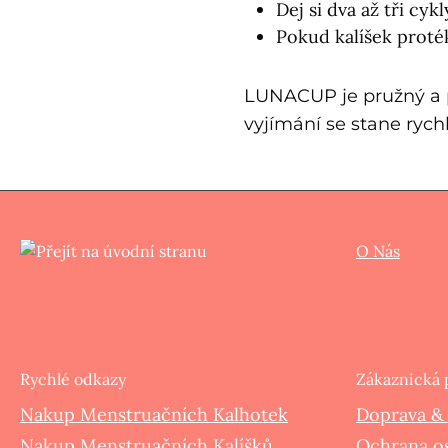
Dej si dva až tři cykl
Pokud kalíšek protéká
LUNACUP je pružný a p
vyjímání se stane rych
O Nás
Rychlé odkazy
Zákaznická
Nakup Menstruačních Kalhotek
Doprava &
Nakup Menstruačních Kalíšků
Ochrana o