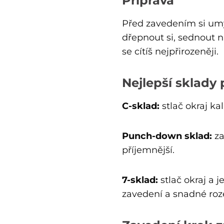
Příprava
Před zavedením si umy
dřepnout si, sednout n
se cítíš nejpřirozeněji.
Nejlepší sklady 
C-sklad:
stlač okraj ka
Punch-down sklad:
za
příjemnější.
7-sklad:
stlač okraj a 
zavedení a snadné roz