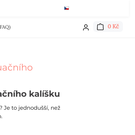
Čeština
Kč
Čti zde
Nákupn
0 Kč
FAQ)
ruačního
ačního kalíšku
 Je to jednodušší, než
.