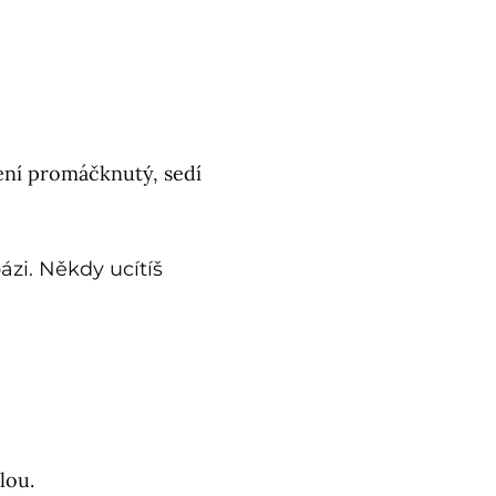
není promáčknutý, sedí
ázi. Někdy ucítíš
lou.