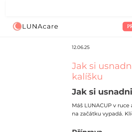
ejít na hlavní obsah
Přeskočit na vyhledávání
Přeskočit na hlavní navigaci
🌙 
P
12.06.25
Jak si usnadn
kalíšku
Jak si usnadn
Máš LUNACUP v ruce a 
na začátku vypadá. Klí