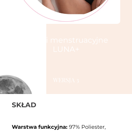
Majtki menstruacyjne
LUNA+
★★★★★
WERSJA 3
SKŁAD
Warstwa funkcyjna:
97% Poliester,