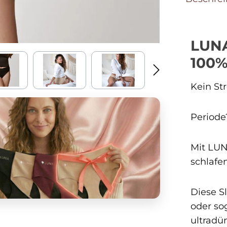
LUNA
100%
Kein Str
Periode
Mit LUN
schlafe
Diese S
oder so
ultradü