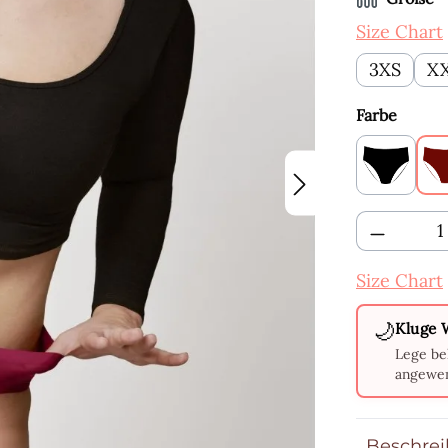
Size Chart
3XS
X
auswä
Farbe
Schwar
Produkt 
Size Chart
🌙
Kluge 
Lege be
angewen
Beschre