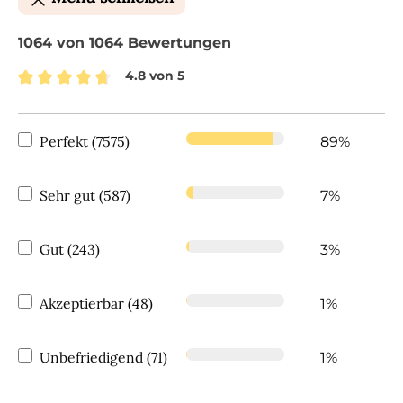
1064 von 1064 Bewertungen
4.8 von 5
Durchschnittliche Bewertung von 4.8 von 5 Ste
Perfekt (7575)
89%
Sehr gut (587)
7%
Gut (243)
3%
Akzeptierbar (48)
1%
Unbefriedigend (71)
1%