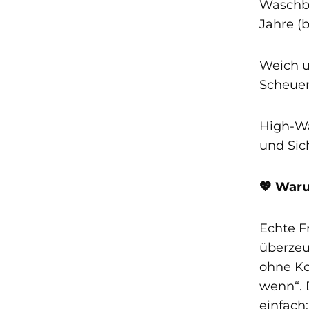
Waschba
Jahre (
Weich u
Scheuer
High-Wa
und Sic
💖 War
Echte F
überzeu
ohne Ko
wenn“. 
einfach: