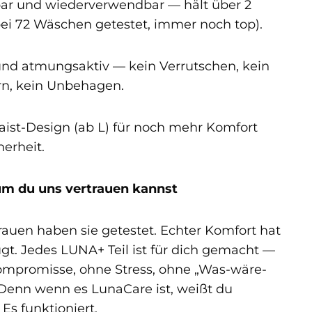
r und wiederverwendbar — hält über 2
bei 72 Wäschen getestet, immer noch top).
nd atmungsaktiv — kein Verrutschen, kein
n, kein Unbehagen.
ist-Design (ab L) für noch mehr Komfort
herheit.
um du uns vertrauen kannst
rauen haben sie getestet. Echter Komfort hat
gt. Jedes LUNA+ Teil ist für dich gemacht —
mpromisse, ohne Stress, ohne „Was-wäre-
Denn wenn es LunaCare ist, weißt du
 Es funktioniert.