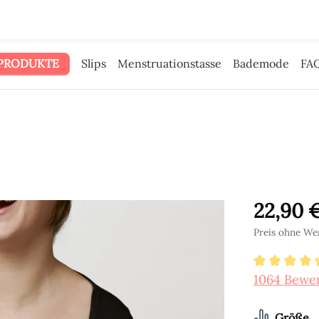
 Werbegeld haben wir dir gegeben.
PRODUKTE
Slips
Menstruationstasse
Bademode
FA
22,90 
Preis ohne We
Durchschn
1064 Bewe
a
Größe