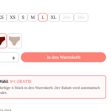
XS
XS
S
M
L
XL
2XL
3XL
(Diese Option ist zurzeit
(Diese Option ist
hlen
z
Bordeauxrot
Beige
Anzahl: Gib den gewünschten Wert ein o
In den Warenkorb
Wahl:
3+1 GRATIS
liebige 4 Stück in den Warenkorb. Der Rabatt wird automatisch
det.
ibung