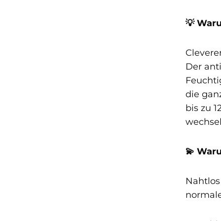
💡 Waru
Cleverer
Der ant
Feuchti
die gan
bis zu 
wechse
💫 Waru
Nahtlos
normale