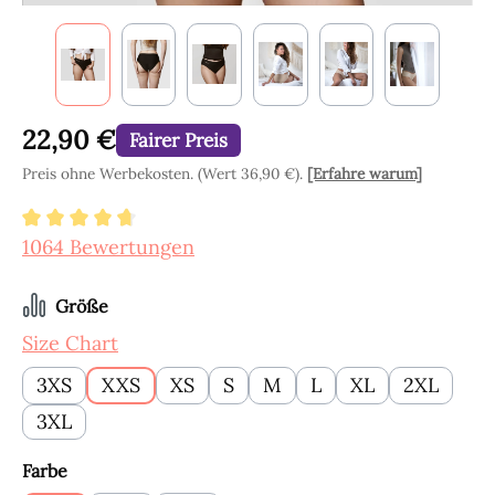
22,90 €
Fairer Preis
Preis ohne Werbekosten. (Wert 36,90 €).
[Erfahre warum]
Durchschnittliche Bewertung von 4.8 von 5 Ste
1064 Bewertungen
auswählen
Größe
Size Chart
3XS
XXS
XS
S
M
L
XL
2XL
3XL
auswählen
Farbe