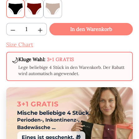
Schwarz
Bordeauxrot
Beige
Produkt Anzahl: Gib den gewünschten Wert
In den Warenkorb
Size Chart
🌙
Kluge Wahl:
3+1 GRATIS
Lege beliebige 4 Stück in den Warenkorb. Der Rabatt
wird automatisch angewendet.
3+1 GRATIS
Mische beliebige 4 Stück.
Perioden-, Inkontinenz-,
Badewäsche ...
Eines ist geschenkt. 🎁