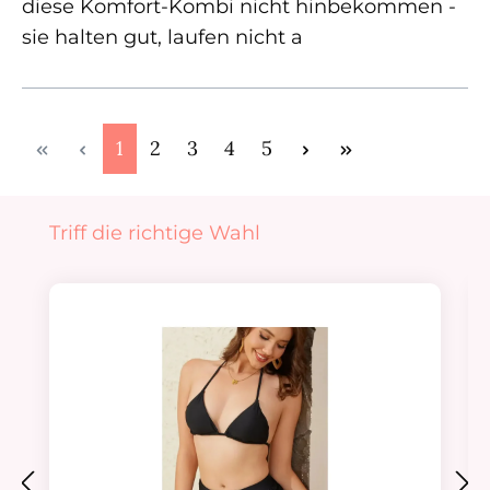
diese Komfort-Kombi nicht hinbekommen -
sie halten gut, laufen nicht a
Seite
Seite
Seite
Seite
Seite
1
2
3
4
5
Produktgalerie überspringen
Triff die richtige Wahl