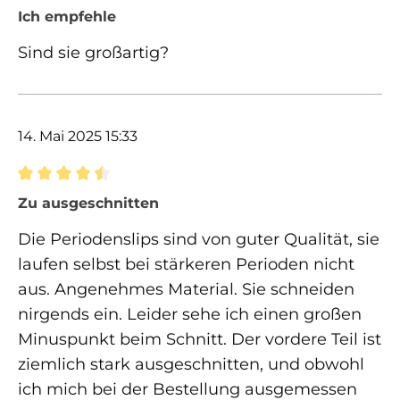
Bewertung mit 5 von 5 Sternen
Ich empfehle
Sind sie großartig?
14. Mai 2025 15:33
Bewertung mit 4.5 von 5 Sternen
Zu ausgeschnitten
Die Periodenslips sind von guter Qualität, sie
laufen selbst bei stärkeren Perioden nicht
aus. Angenehmes Material. Sie schneiden
nirgends ein. Leider sehe ich einen großen
Minuspunkt beim Schnitt. Der vordere Teil ist
ziemlich stark ausgeschnitten, und obwohl
ich mich bei der Bestellung ausgemessen