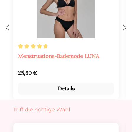
Durchschnittliche Bewertung von 4.8 von 
Menstruations-Bademode LUNA
Regulärer Preis:
25,90 €
Details
Produktgalerie überspringen
Triff die richtige Wahl