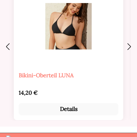
Bikini-Oberteil LUNA
Regulärer Preis:
14,20 €
Details