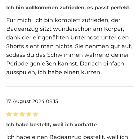
Bewertung mit 5 von 5 Sternen
Ich bin vollkommen zufrieden, es passt perfekt.
Für mich: Ich bin komplett zufrieden, der
Badeanzug sitzt wunderschön am Körper;
dank der eingenähten Unterhose unter den
Shorts sieht man nichts. Sie nehmen gut auf,
sodass du das Schwimmen während deiner
Periode genießen kannst. Danach einfach
ausspülen, ich habe einen kurzen
17. August 2024 08:15
Bewertung mit 5 von 5 Sternen
Ich habe bestellt, weil ich vorhatte
Ich habe einen Badeanzug bestellt, weil ich