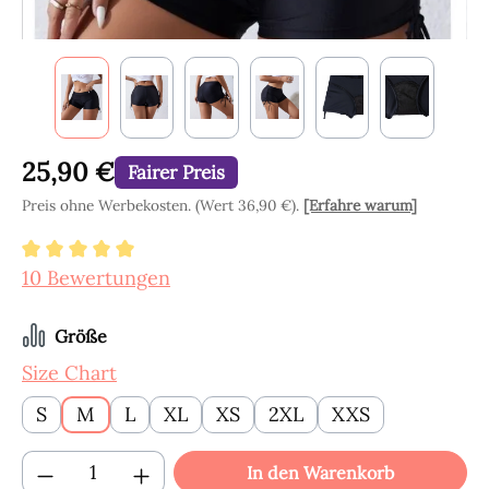
25,90 €
Fairer Preis
Preis ohne Werbekosten. (Wert 36,90 €).
[Erfahre warum]
Durchschnittliche Bewertung von 5 von 5 Ster
10 Bewertungen
auswählen
Größe
Size Chart
S
M
L
XL
XS
2XL
XXS
Produkt Anzahl: Gib den gewünschten Wert
In den Warenkorb